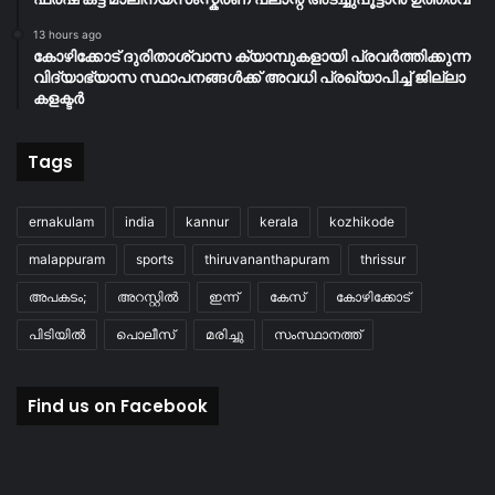
13 hours ago
കോഴിക്കോട് ദുരിതാശ്വാസ ക്യാമ്പുകളായി പ്രവര്‍ത്തിക്കുന്ന
വിദ്യാഭ്യാസ സ്ഥാപനങ്ങള്‍ക്ക് അവധി പ്രഖ്യാപിച്ച് ജില്ലാ
കളക്ടർ
Tags
ernakulam
india
kannur
kerala
kozhikode
malappuram
sports
thiruvananthapuram
thrissur
അപകടം;
അറസ്റ്റിൽ
ഇന്ന്
കേസ്
കോഴിക്കോട്
പിടിയിൽ
പൊലീസ്
മരിച്ചു
സംസ്ഥാനത്ത്
Find us on Facebook