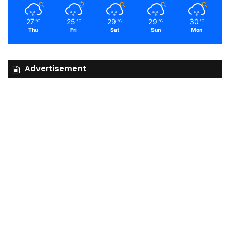
27
25
29
29
30
℃
℃
℃
℃
℃
Thu
Fri
Sat
Sun
Mon
Advertisement