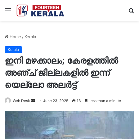
Menu
S
fo
Home
/
Kerala
Kerala
ഇനി മഴക്കാലം; കേരളത്തിൽ
അഞ്ച് ജില്ലകളിൽ ഇന്ന്
യെല്ലോ അലർട്ട്
Send
Web Desk
June 23, 2025
13
Less than a minute
an
email