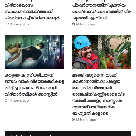
വിദ്യാഭ്യാസ
പ്രവര്‍ത്തനത്തിന് എത്തിയ
സ്ഥാപനങ്ങള്‍ക്ക് അവധി
ഓഫ് റോഡ് വാഹനത്തിന് പിഴ
പ്രഖ്യാപിച്ച് ജില്ലാ കളക്ടർ
ചുമത്തി എംവിഡി
13 hours ago
14 hours ago
കറുത്ത ഷൂസ് ധരിച്ചതിന്
മടങ്ങി വരുമെന്ന വാക്ക്
ഒന്നാം വർഷ വിദ്യാർത്ഥികളെ
കാക്കാനായില്ല; പ്രളയ
മർദ്ദിച്ച സംഭവം: 6 മലയാളി
രക്ഷാപ്രവർത്തകൻ
വിദ്യാർത്ഥികൾ അറസ്റ്റിൽ
രാജേഷിന് കണ്ണീരോടെ വിട
നൽകി കേരളം, സംസ്കാരം
14 hours ago
നടന്നത് ഔദ്യോ​ഗിക
ബഹുമതികളോടെ
14 hours ago