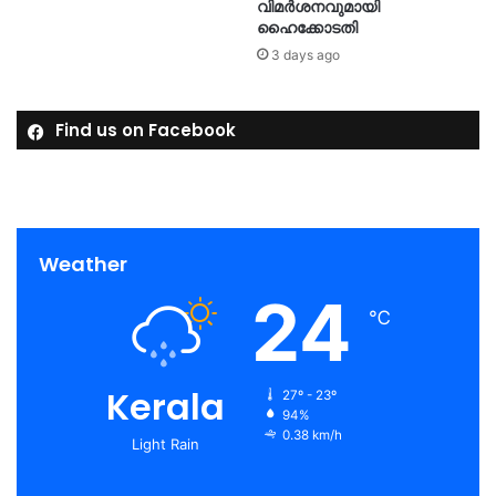
വിമര്‍ശനവുമായി
ഹൈക്കോടതി
3 days ago
Find us on Facebook
Weather
24
℃
Kerala
27º - 23º
94%
0.38 km/h
Light Rain