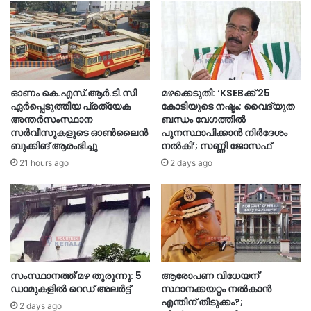
ഓണം കെ.എസ്.ആർ.ടി.സി
മഴക്കെടുതി: ‘KSEBക്ക് 25
ഏർപ്പെടുത്തിയ പ്രത്യേക
കോടിയുടെ നഷ്ടം; വൈദ്യുത
അന്തർസംസ്ഥാന
ബന്ധം വേഗത്തിൽ
സർവീസുകളുടെ ഓൺലൈൻ
പുനസ്ഥാപിക്കാൻ നിർ​ദേശം
ബുക്കിങ് ആരംഭിച്ചു
നൽകി’; സണ്ണി ജോസഫ്
21 hours ago
2 days ago
സംസ്ഥാനത്ത് മഴ തുരുന്നു: 5
ആരോപണ വിധേയന്
ഡാമുകളിൽ റെഡ് അലർട്ട്
സ്ഥാനക്കയറ്റം നൽകാൻ
എന്തിന് തിടുക്കം?;
2 days ago