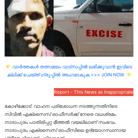
വാർത്തകൾ തത്സമയം വാട്സപ്പിൽ ലഭിക്കുവാൻ ഇവിടെ
ക്ലിക്ക് ചെയ്ത് ഗ്രൂപ്പിൽ അംഗമാകുക >>> JOIN NOW
Report - This News as Inappropriate
കോഴിക്കോട്: വാഹന പരിശോധന നടത്തുന്നതിനിടെ
സിവില്‍ എക്‌സൈസ് ഓഫീസര്‍ക്ക് നേരെ വധശ്രമം.
നാദാപുരം പാതിരിപ്പറ്റ മീത്തല്‍ വയലിലാണ് സംഭവം.
നാദാപുരം എക്‌സൈസ് ഓഫീസിലെ ഉദ്യോഗസ്ഥനായ