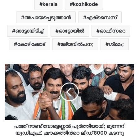
kerala
kozhikode
അപായപ്പെടുത്താന്‍
എക്സൈസ്
ഓട്ടോയിടിച്ച്
ഓട്ടോയിൽ
ഓഫീസറെ
കോഴിക്കോട്
മദ്യവില്‍പന;
ശ്രമം;
പത്ത് റൗണ്ട് വോട്ടെണ്ണൽ പൂർത്തിയായി; മുന്നേറി
യുഡിഎഫ്, ഷൗക്കത്തിന്‍റെ ലീഡ് 8000 കടന്നു