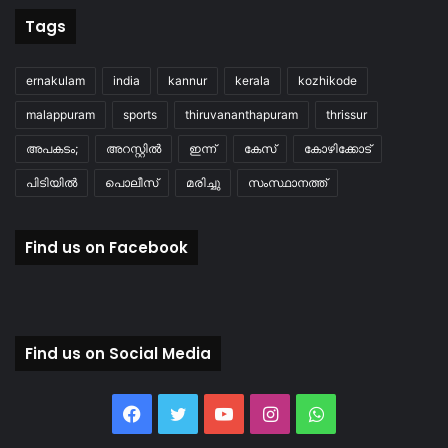
Tags
ernakulam
india
kannur
kerala
kozhikode
malappuram
sports
thiruvananthapuram
thrissur
അപകടം;
അറസ്റ്റിൽ
ഇന്ന്
കേസ്
കോഴിക്കോട്
പിടിയിൽ
പൊലീസ്
മരിച്ചു
സംസ്ഥാനത്ത്
Find us on Facebook
Find us on Social Media
Facebook
Twitter
YouTube
Instagram
WhatsApp