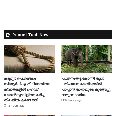
Recent Tech News
കണ്ണൂർ പെരിങ്ങോം
പത്തനംതിട്ട കോന്നി ആന
സിആർപിഎഫ് ക്യാമ്പിലെ
പരിപാലന കേന്ദ്രത്തിൽ
ക്വാർട്ടേഴ്സിൽ ഹെഡ്
പാപ്പാന് ആനയുടെ കുത്തേറ്റു,
കോൺസ്റ്റബിളിനെ മരിച്ച
ദാരുണാന്ത്യം
നിലയിൽ കണ്ടെത്തി
12 hours ago
12 hours ago