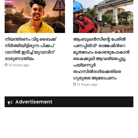
നിയന്ത്രണം വിട്ട ബൈക്ക്
ആംബുലൻസിന്റെ പേരിൽ
നിർത്തിയിട്ടിരുന്ന പിക്കപ്
പണപ്പിരിവ്? രാജേഷിന്‍റെ
വാനിൽ ഇടിച്ച് യുവാവിന്
മൃതദേഹം കൊണ്ടുപോകാൻ
ദാരുണാന്ത്യം
കൈക്കൂലി ആവശ്യപ്പെട്ടു,
പയ്യന്നൂർ
12 hours ago
തഹസിൽദാർക്കെതിരെ
ഗുരുതര ആരോപണം
12 hours ago
Advertisement