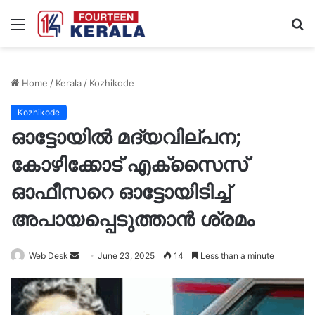
Menu
S
fo
Home
/
Kerala
/
Kozhikode
Kozhikode
ഓട്ടോയിൽ മദ്യവില്പന;
കോഴിക്കോട് എക്‌സൈസ്
ഓഫീസറെ ഓട്ടോയിടിച്ച്
അപായപ്പെടുത്താന്‍ ശ്രമം
Send
Web Desk
June 23, 2025
14
Less than a minute
an
email