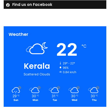
Find us on Facebook
Weather
22
℃
Kerala
29º - 22º
96%
0.84 km/h
Scattered Clouds
29
30
31
30
30
℃
℃
℃
℃
℃
Sun
Mon
Tue
Wed
Thu