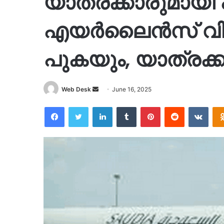
യാത്രക്കാരുമായി
എയര്‍ലൈൻസ് വി
പുകയും, യാത്രക്ക
Send
Web Desk
June 16, 2025
an
Facebook
Twitter
LinkedIn
Tumblr
Pinterest
Reddit
VKon
email