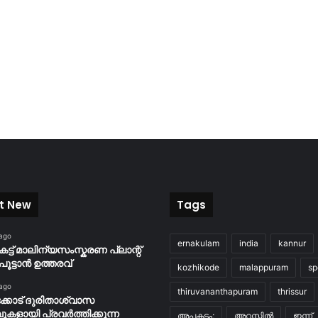
t New
Tags
 ago
ernakulam
india
kannur
കട്ട് മാലിന്യസംസ്കരണ പ്ലാന്റ്
പൂട്ടാൻ ഉത്തരവ്
kozhikode
malappuram
sp
 ago
thiruvananthapuram
thrissur
്കോട് ദുരിതാശ്വാസ
പുകളായി പ്രവര്‍ത്തിക്കുന്ന
അപകടം;
അറസ്റ്റിൽ
ഇന്ന്