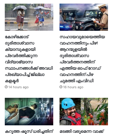
കോഴിക്കോട്
സഹായവുമായെത്തിയ
ദുരിതാശ്വാസ
വാഹനത്തിനും പിഴ!
ക്യാമ്പുകളായി
ആറന്മുളയില്‍
പ്രവര്‍ത്തിക്കുന്ന
ദുരിതാശ്വാസ
വിദ്യാഭ്യാസ
പ്രവര്‍ത്തനത്തിന്
സ്ഥാപനങ്ങള്‍ക്ക് അവധി
എത്തിയ ഓഫ് റോഡ്
പ്രഖ്യാപിച്ച് ജില്ലാ
വാഹനത്തിന് പിഴ
കളക്ടർ
ചുമത്തി എംവിഡി
14 hours ago
16 hours ago
കറുത്ത ഷൂസ് ധരിച്ചതിന്
മടങ്ങി വരുമെന്ന വാക്ക്