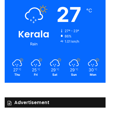
27
℃
Kerala
27º - 23º
86%
1.01 km/h
Rain
27
25
29
29
30
℃
℃
℃
℃
℃
Thu
Fri
Sat
Sun
Mon
Advertisement