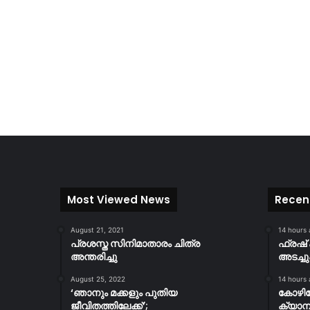
Most Viewed News
Recen
August 21, 2021
14 hours
പ്രശസ്ത സിനിമാതാരം ചിത്ര
ഫ്രഷ് 
അന്തരിച്ചു
അടച്ചു
August 25, 2022
14 hours
‘ഞാനും മക്കളും പുതിയ
കോഴിക
ജീവിതത്തിലേക്ക്’;
ക്യാമ്