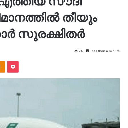
 എത്തിയ സൗദി
മാനത്തിൽ തീയും
ാര്‍ സുരക്ഷിതർ
24
Less than a minute
takte
Odnoklassniki
Pocket