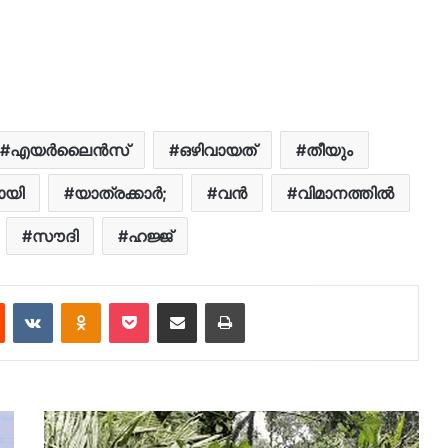
എയർലൈൻസ്
ഒഴിവായത്
തീയും
ായി
യാത്രക്കാര്‍;
വന്‍
വിമാനത്തിൽ
സൗദി
ഹജ്ജ്
est
Reddit
VKontakte
Odnoklassniki
Pocket
Share via Email
Print