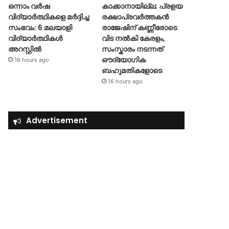
ഒന്നാം വർഷ
കാക്കാനായില്ല; പ്രളയ
വിദ്യാർത്ഥികളെ മർദ്ദിച്ച
രക്ഷാപ്രവർത്തകൻ
സംഭവം: 6 മലയാളി
രാജേഷിന് കണ്ണീരോടെ
വിദ്യാർത്ഥികൾ
വിട നൽകി കേരളം,
അറസ്റ്റിൽ
സംസ്കാരം നടന്നത്
ഔദ്യോ​ഗിക
16 hours ago
ബഹുമതികളോടെ
16 hours ago
Advertisement