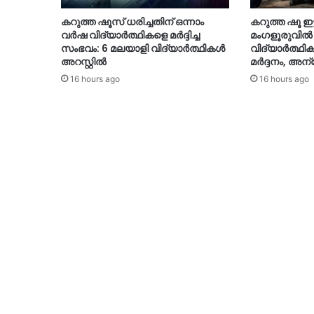
കറുത്ത ഷൂസ് ധരിച്ചതിന് ഒന്നാം
കറുത്ത ഷൂ ഇട
വർഷ വിദ്യാർത്ഥികളെ മർദ്ദിച്ച
മംഗളൂരുവിൽ
സംഭവം: 6 മലയാളി വിദ്യാർത്ഥികൾ
വിദ്യാർത്ഥി
അറസ്റ്റിൽ
മർദ്ദനം, അ
16 hours ago
16 hours ago