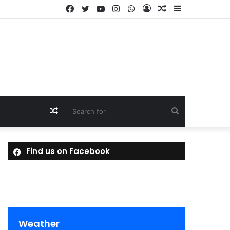
Facebook
Twitter
YouTube
Instagram
WhatsApp
Log
Random
Sidebar
In
Article
Random
Search
Article
for
Find us on Facebook
Weather