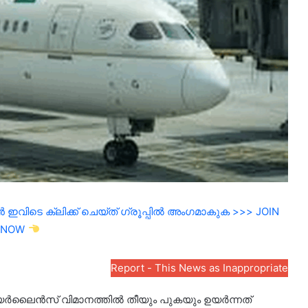
ഇവിടെ ക്ലിക്ക് ചെയ്ത് ഗ്രൂപ്പിൽ അംഗമാകുക >>> JOIN
NOW
Report - This News as Inappropriate
യര്‍ലൈൻസ് വിമാനത്തിൽ തീയും പുകയും ഉയര്‍ന്നത്