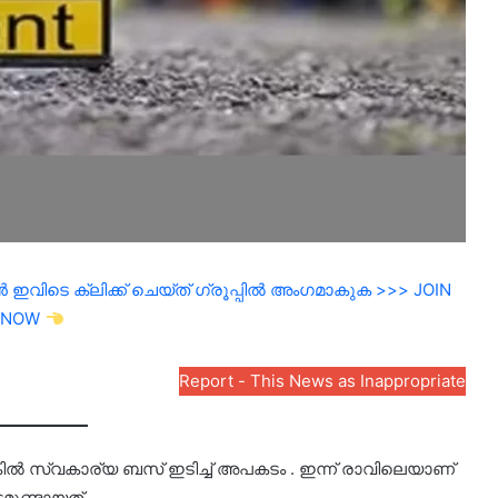
ഇവിടെ ക്ലിക്ക് ചെയ്ത് ഗ്രൂപ്പിൽ അംഗമാകുക >>> JOIN
NOW
Report - This News as Inappropriate
കിൽ സ്വകാര്യ ബസ് ഇടിച്ച് അപകടം . ഇന്ന് രാവിലെയാണ്
ുണ്ടായത് .