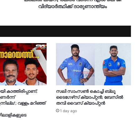
വിദ്യാർത്ഥിക്ക് ദാരുണാന്ത്യം
 കാത്തിരിപ്പാണ്;
സലി സാംസണ്‍ കൊച്ചി ബ്ലൂ
ണര്‍ന്ന്
ടൈഗേഴ്‌സ് ക്യാപ്റ്റന്‍; ബേസില്‍
ുന്നില്ല’; വള്ളം മറിഞ്ഞ്
തമ്പി വൈസ് ക്യാപ്റ്റന്‍
1 day ago
ഴിലാളികളുടെ