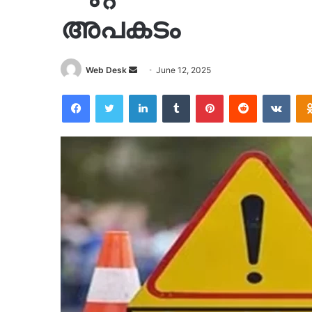
അപകടം
Send
Web Desk
June 12, 2025
an
Facebook
Twitter
LinkedIn
Tumblr
Pinterest
Reddit
VKon
email