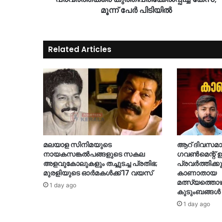
മൂന്ന് പേർ പിടിയിൽ
Related Articles
മലയാള സിനിമയുടെ
ആറ് ദിവസമായി
നായകസങ്കല്‍പങ്ങളുടെ സകല
ഗവണ്‍മെന്റ് ഉ
അളവുകോലുകളും തച്ചുടച്ച പ്രതിഭ;
പ്രവര്‍ത്തിക്ക
മുരളിയുടെ ഓര്‍മകള്‍ക്ക് 17 വയസ്
കാണാതായ
മത്സ്യത്തൊ
1 day ago
കുടുംബങ്ങള്‍
1 day ago