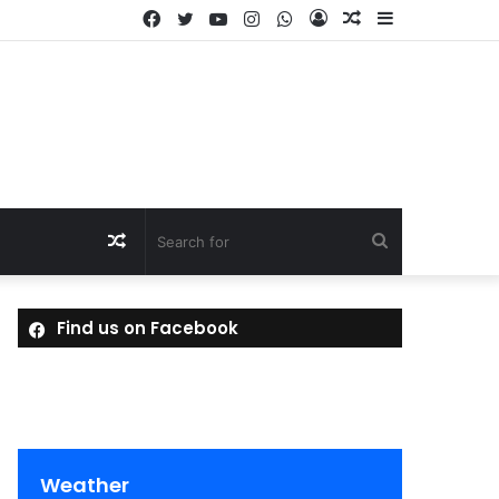
Facebook
Twitter
YouTube
Instagram
WhatsApp
Log
Random
Sidebar
In
Article
Random
Search
Article
for
Find us on Facebook
Weather