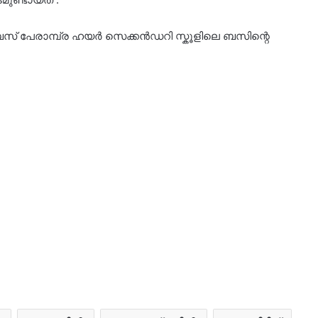
്യ ബസ് പേരാമ്പ്ര ഹയർ സെക്കൻഡറി സ്കൂളിലെ ബസിന്റെ