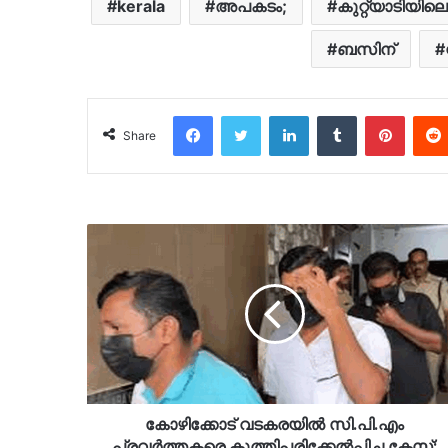
kerala
അപകടം;
കുറ്റ്യാടിയിലെ
ബസിന്
Facebook
Twitter
LinkedIn
Tumblr
Pinter
Share
കോഴിക്കോട് വടകരയിൽ സി.പി.എം
പ്രവര്‍ത്തകരെ കുത്തിപരിക്കേല്‍പ്പിച്ച കേസ്;