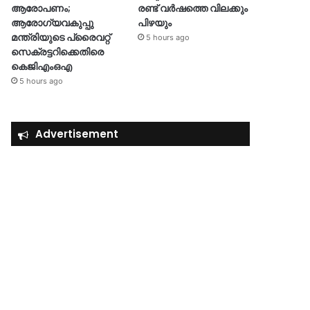
ആരോപണം;
രണ്ട് വർഷത്തെ വിലക്കും
ആരോഗ്യവകുപ്പു
പിഴയും
മന്ത്രിയുടെ പ്രൈവറ്റ്
5 hours ago
സെക്രട്ടറിക്കെതിരെ
കെജിഎംഒഎ
5 hours ago
Advertisement