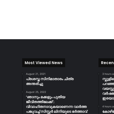
Most Viewed News
Recen
August 21, 2021
3 hours 
പ്രശസ്ത സിനിമാതാരം ചിത്ര
സ്കൂള
അന്തരിച്ചു
പറഞ്ഞു
വയസ്സ
August 25, 2022
വർഷത
‘ഞാനും മക്കളും പുതിയ
ഇരയാക്
ജീവിതത്തിലേക്ക്’;
വിവാഹിതനാവുകയാണെന്ന വാർത്ത
4 hours 
പങ്കുവച്ച് സിസ്റ്റർ ലിനിയുടെ ഭർത്താവ്
കോഴി