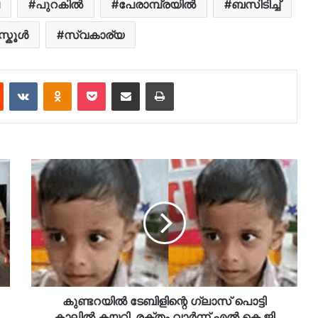
പുറകിൽ
പേരാമ്പ്രയിൽ
ബസിടിച്ച്
സ്കൂൾ
സ്വകാര്യ
est
Reddit
VKontakte
Odnoklassniki
Pocket
Share via Email
Print
കുണ്ടറയിൽ ടേബിളിന്റെ ഗ്ലാസ് പൊട്ടി
കാലിൽ കയറി, രക്തം വാർന്ന് എൽ കെ ജി