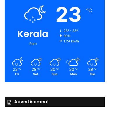
23
℃
Kerala
23º - 23º
99%
1.24 km/h
Rain
23
29
30
30
29
℃
℃
℃
℃
℃
Fri
Sat
Sun
Mon
Tue
Advertisement