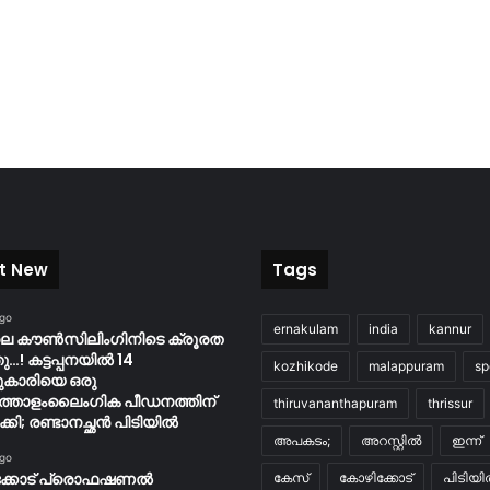
t New
Tags
ago
ernakulam
india
kannur
ിലെ കൗൺസിലിംഗിനിടെ ക്രൂരത
…! കട്ടപ്പനയിൽ 14
kozhikode
malappuram
sp
ുകാരിയെ ഒരു
്തോളംലൈംഗിക പീഡനത്തിന്
thiruvananthapuram
thrissur
കി; രണ്ടാനച്ഛൻ പിടിയിൽ
അപകടം;
അറസ്റ്റിൽ
ഇന്ന്
ago
ക്കോട് പ്രൊഫഷണൽ
കേസ്
കോഴിക്കോട്
പിടിയ