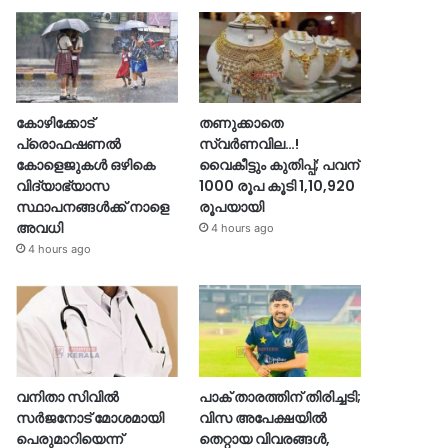
കോഴിക്കോട്
തണുക്കാതെ
പ്രൊഫഷണൽ
സ്വർണവില…!
കോളെജുകൾ ഒഴികെ
വൈകീട്ടും കുതിപ്പ്; പവന്
വിദ്യാഭ്യാസ
1000 രൂപ കൂടി 1,10,920
സ്ഥാപനങ്ങൾക്ക് നാളെ
രൂപയായി
അവധി
4 hours ago
4 hours ago
വനിതാ സിവിൽ
പാക് താരത്തിന് തിരിച്ചടി;
സർജനോട് മോശമായി
വിസ അപേക്ഷയിൽ
പെരുമാറിയെന്ന്
തെറ്റായ വിവരങ്ങൾ,