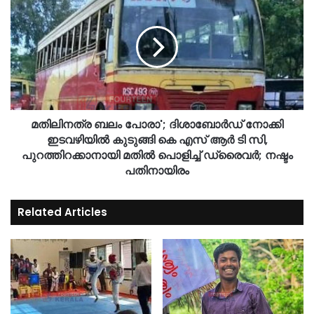
മതിലിനത്ര ബലം പോരാ'; ദിശാബോർഡ് നോക്കി
ഇടവഴിയിൽ കുടുങ്ങി കെ എസ് ആർ ടി സി,
പുറത്തിറക്കാനായി മതില്‍ പൊളിച്ച് ഡ്രൈവർ; നഷ്ടം
പതിനായിരം
Related Articles