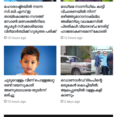
മഹാരാഷ്ട്രയിൽ നടന്ന
മാധ്യമ സാന്നിധ്യം കാട്ടി
സി.ബി.എസ്.ഇ
വിചാരണയിൽ നിന്ന്
തായ്കൊണ്ടോ സൗത്ത്
ഒഴിഞ്ഞുമാറാനാകില്ല;
സോൺ മത്സരത്തിനിടെ
അഭിമന്യു വധക്കേസിൽ
തൃശൂർ സ്വദേശിയായ
പ്രതികൾ വ്യാഴാഴ്ച നേരിട്ട്
വിദ്യാർത്ഥിക്ക് ഗുരുതര പരിക്ക്
ഹാജരാകണമെന്ന് കോടതി
10 hours ago
12 hours ago
ചൂടുവെള്ളം വീണ് പൊള്ളലേറ്റ
ഡൊണാൾഡ് ട്രംപിന്റെ
രണ്ട് വയസുകാരി
മരുമകൻ കൊച്ചിയിൽ;
അണുബാധയെ തുടർന്ന്
ആലപ്പുഴയിൽ വള്ളംകളി
മരിച്ചു
കാണും
15 hours ago
2 days ago