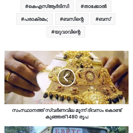
കെഎസ്ആർടിസി
താക്കോൽ
പരാക്രമം;
ബസിന്റെ
ബസ്
യുവാവിന്റെ
സംസ്ഥാനത്ത് സ്വർണവില മൂന്ന് ദിവസം കൊണ്ട്
കുഞ്ഞത് 1480 രൂപ