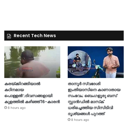
Recent Tech News
കരയ്ക്കിറങ്ങിയാൽ
താനൂർ സ്വദേശി
കഠിനമായ
ഇംതിയാസിനെ കാണാതായ
പൊള്ളൽ’;ദിവസങ്ങളായി
സംഭവം; ബെംഗളൂരു ബസ്
കുളത്തിൽ കഴിഞ്ഞ് 16-കാരൻ
സ്റ്റാൻഡിൽ മാസ്‌ക്
ധരിച്ചെത്തിയ സിസിടിവി
8 hours ago
ദൃശ്യങ്ങൾ പുറത്ത്
8 hours ago