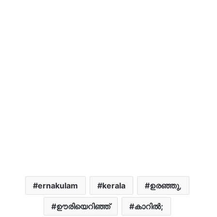
ernakulam
kerala
ഉരഞ്ഞു,
ഊരിയെറിഞ്ഞ്
കാറിൽ;