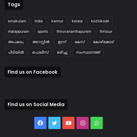
Tags
ernakulam
india
kannur
kerala
kozhikode
malappuram
sports
thiruvananthapuram
thrissur
അപകടം;
അറസ്റ്റിൽ
ഇന്ന്
കേസ്
കോഴിക്കോട്
പിടിയിൽ
പൊലീസ്
മരിച്ചു
സംസ്ഥാനത്ത്
Find us on Facebook
Find us on Social Media
Facebook
Twitter
YouTube
Instagram
WhatsApp