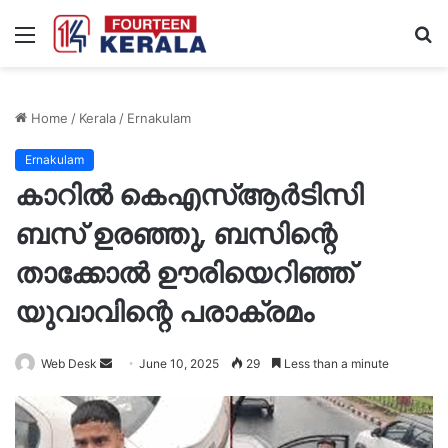
Menu
S
fo
Home
/
Kerala
/
Ernakulam
Ernakulam
കാറിൽ കെഎസ്ആർടിസി
ബസ് ഉരഞ്ഞു, ബസിന്റെ
താക്കോൽ ഊരിയെറിഞ്ഞ്
യുവാവിന്റെ പരാക്രമം
Send
Web Desk
June 10, 2025
29
Less than a minute
an
email