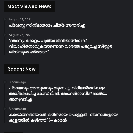
Most Viewed News
August 21, 2021
പ്രശസ്ത സിനിമാതാരം ചിത്ര അന്തരിച്ചു
August 25, 2022
‘ഞാനും മക്കളും പുതിയ ജീവിതത്തിലേക്ക്’;
വിവാഹിതനാവുകയാണെന്ന വാർത്ത പങ്കുവച്ച് സിസ്റ്റർ
ലിനിയുടെ ഭർത്താവ്
Recent New
8 hours ago
പ്രായവും അസുഖവും തുണച്ചു; വിദ്യാർത്ഥികളെ
അധിക്ഷേപിച്ച കേസ്; ടി.ജി. മോഹൻദാസിന് ജാമ്യം
അനുവദിച്ചു
8 hours ago
കരയ്ക്കിറങ്ങിയാൽ കഠിനമായ പൊള്ളൽ’;ദിവസങ്ങളായി
കുളത്തിൽ കഴിഞ്ഞ് 16-കാരൻ