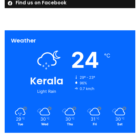
Find us on Facebook
Weather
24
℃
Kerala
29º - 23º
96%
0.7 km/h
Light Rain
29
30
30
31
30
℃
℃
℃
℃
℃
Tue
Wed
Thu
Fri
Sat