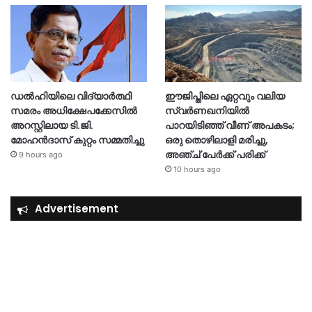
ഡൽഹിയിലെ വിദ്യാർത്ഥി
ഈജിപ്തിലെ ഏറ്റവും വലിയ
സമരം അധിക്ഷേപക്കേസിൽ
സ്വർണഖനിയിൽ
അറസ്റ്റിലായ ടി.ജി.
പാറയിടിഞ്ഞ് വീണ് അപകടം;
മോഹൻദാസ് കുറ്റം സമ്മതിച്ചു
ഒരു തൊഴിലാളി മരിച്ചു,
അഞ്ച് പേർക്ക് പരിക്ക്
9 hours ago
10 hours ago
Advertisement