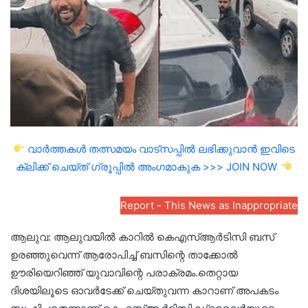
വാർത്തകൾ തത്സമയം വാട്സപ്പിൽ ലഭിക്കുവാൻ ഇവിടെ
ക്ലിക്ക് ചെയ്ത് ഗ്രൂപ്പിൽ അംഗമാകുക >>> JOIN NOW
Report - This News as Inappropriate
ആലുവ: ആലുവയിൽ കാറിൽ കെഎസ്ആർടിസി ബസ്
ഉരഞ്ഞുവെന്ന് ആരോപിച്ച് ബസിന്റെ താക്കോൽ
ഊരിയെറിഞ്ഞ് യുവാവിന്റെ പരാക്രമം.തെറ്റായ
ദിശയിലൂടെ ഓവർടേക്ക് ചെയ്തുവന്ന കാറാണ് അപകടം