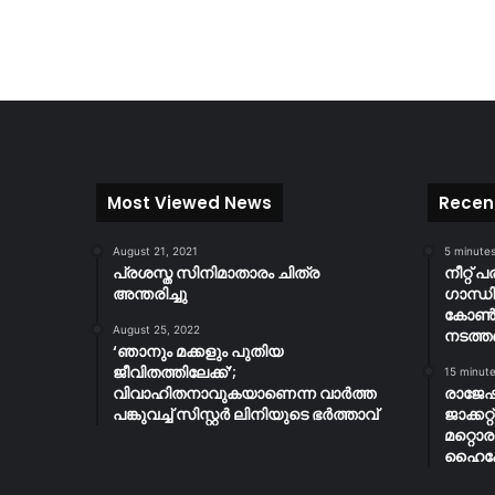
Most Viewed News
Recen
August 21, 2021
5 minute
പ്രശസ്ത സിനിമാതാരം ചിത്ര
നീറ്റ് 
അന്തരിച്ചു
ഗാന്ധി
കോൺഗ്
August 25, 2022
നടത്തണ
‘ഞാനും മക്കളും പുതിയ
ജീവിതത്തിലേക്ക്’;
15 minut
വിവാഹിതനാവുകയാണെന്ന വാർത്ത
രാജേഷ
പങ്കുവച്ച് സിസ്റ്റർ ലിനിയുടെ ഭർത്താവ്
ജാക്കറ
മറ്റൊര
ഹൈക്