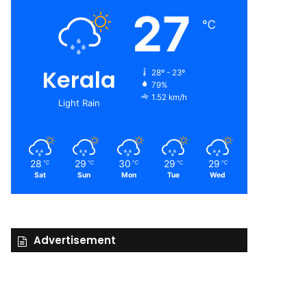
27
℃
Kerala
28º - 23º
79%
1.52 km/h
Light Rain
28
29
30
29
29
℃
℃
℃
℃
℃
Sat
Sun
Mon
Tue
Wed
Advertisement