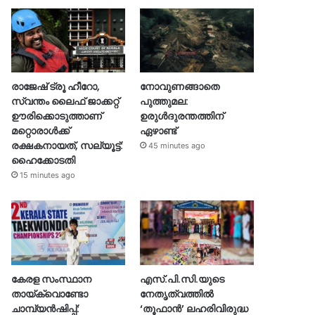
രാജേഷ് ട്രൂ ഹീറോ,
നോവുണങ്ങാതെ
സ്വന്തം ലൈഫ് ജാക്കറ്റ്
പുത്തുമല:
ഊരിക്കൊടുത്താണ്
ഉരുൾദുരന്തത്തിന്
മറ്റൊരാള്‍ക്ക്
ഏഴാണ്ട്
രക്ഷകനായത്, സല്യൂട്ട്:
45 minutes ago
ഹൈക്കോടതി
15 minutes ago
കേരള സംസ്ഥാന
എസ്.പി.സി.യുടെ
തായ്‌ക്വൊണ്ടോ
നേതൃത്വത്തിൽ
ചാമ്പ്യൻഷിപ്പ്:
‘തൂഫാൻ’ ലഹരിവിരുദ്ധ