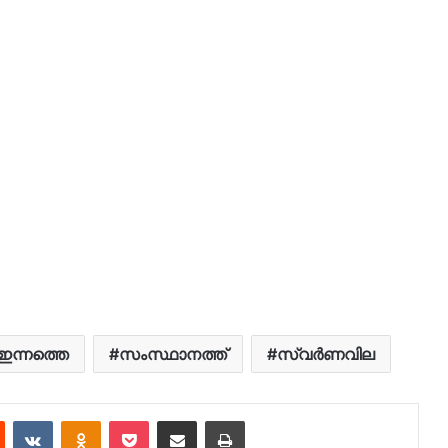
ഇന്നത്തെ
സംസ്ഥാനത്ത്
സ്വർണവില
est
Reddit
VKontakte
Odnoklassniki
Pocket
Share via Email
Print