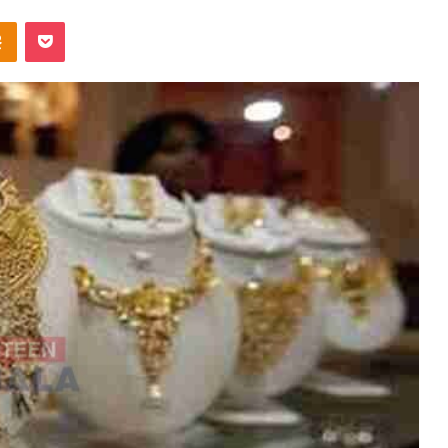
takte
Odnoklassniki
Pocket