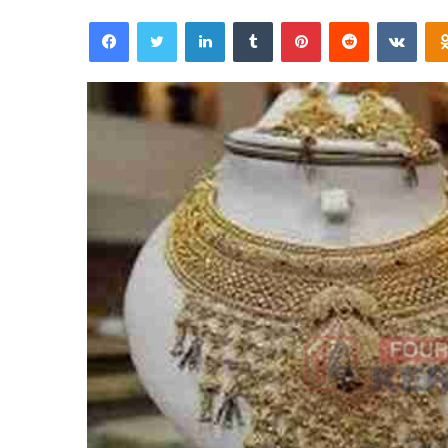
an
Facebook
Twitter
LinkedIn
Tumblr
Pinterest
Reddit
VKon
email