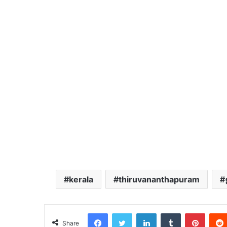
kerala
thiruvananthapuram
Facebook
Twitter
LinkedIn
Tumblr
Pinter
Share