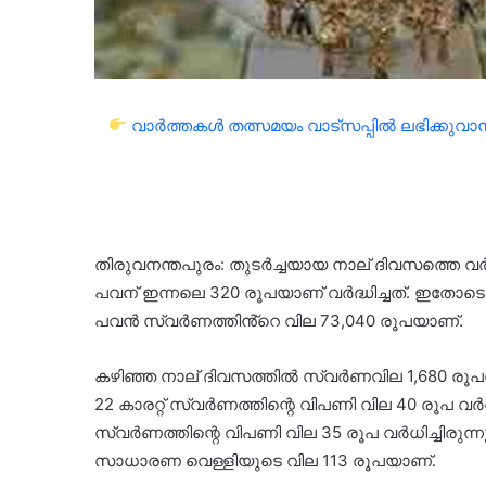
വാർത്തകൾ തത്സമയം വാട്സപ്പിൽ ലഭിക്കുവാൻ 
തിരുവനന്തപുരം: തുടർച്ചയായ നാല് ദിവസത്തെ വർ
പവന് ഇന്നലെ 320 രൂപയാണ് വർദ്ധിച്ചത്. ഇതോടെ
പവൻ സ്വർണത്തിൻ്റെ വില 73,040 രൂപയാണ്.
കഴിഞ്ഞ നാല് ദിവസത്തിൽ സ്വർണവില 1,680 രൂപയോ
22 കാരറ്റ് സ്വർണത്തിന്റെ വിപണി വില 40 രൂപ വർധി
സ്വർണത്തിന്റെ വിപണി വില 35 രൂപ വർധിച്ചിരുന്ന
സാധാരണ വെള്ളിയുടെ വില 113 രൂപയാണ്.