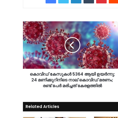
കൊവിഡ് കേസുകൾ 5364 ആയി ഉയർന്നു;
24 മണിക്കൂറിനിടെ നാല് കൊവിഡ് മരണം;
രണ്ട് പേർ മരിച്ചത് കേരളത്തിൽ
Related Articles