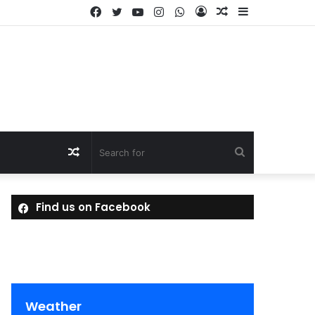
Facebook
Twitter
YouTube
Instagram
WhatsApp
Log
Random
Sidebar
In
Article
Random
Search
Article
for
Find us on Facebook
Weather