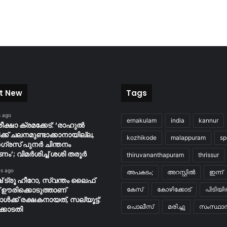
t New
Tags
s ago
ernakulam
india
kannur
പരീക്ഷാ ക്രമക്കേട്: ‘രാഹുൽ
ക്ക് ചലനമുണ്ടാക്കാനായില്ല,
kozhikode
malappuram
sp
രസ് പുനർ ചിന്തനം
ം’; വിമർശിച്ച് ശശി തരൂർ
thiruvananthapuram
thrissur
es ago
അപകടം;
അറസ്റ്റിൽ
ഇന്ന്
് ട്രൂ ഹീറോ, സ്വന്തം ലൈഫ്
്റ് ഊരിക്കൊടുത്താണ്
കേസ്
കോഴിക്കോട്
പിടിയ
ാള്‍ക്ക് രക്ഷകനായത്, സല്യൂട്ട്:
പൊലീസ്
മരിച്ചു
സംസ്ഥാന
കോടതി