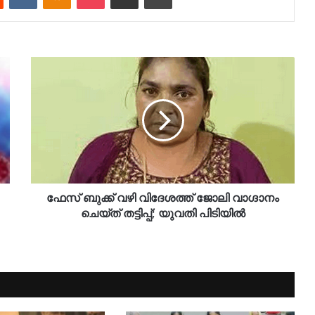
ഫേ​സ് ബു​ക്ക് വ​ഴി വി​ദേ​ശ​ത്ത് ജോ​ലി വാ​ഗ്ദാ​നം
ചെ​യ്ത് ത​ട്ടി​പ്പ്; യു​വ​തി പി​ടി​യി​ൽ