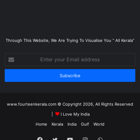
Through This Website, We Are Trying To Visualise You “ All Kerala”
Enter
your
Email
address
www.fourteenkerala.com © Copyright 2026, All Rights Reserved
|
I Love My India
Home
Kerala
India
Gulf
World
Facebook
Twitter
YouTube
Instagram
WhatsApp