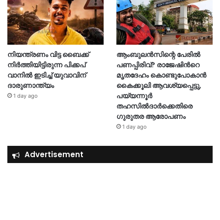
നിയന്ത്രണം വിട്ട ബൈക്ക്
ആംബുലൻസിന്റെ പേരിൽ
നിർത്തിയിട്ടിരുന്ന പിക്കപ്
പണപ്പിരിവ്? രാജേഷിന്‍റെ
വാനിൽ ഇടിച്ച് യുവാവിന്
മൃതദേഹം കൊണ്ടുപോകാൻ
ദാരുണാന്ത്യം
കൈക്കൂലി ആവശ്യപ്പെട്ടു,
പയ്യന്നൂർ
1 day ago
തഹസിൽദാർക്കെതിരെ
ഗുരുതര ആരോപണം
1 day ago
Advertisement