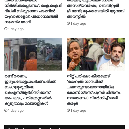
വരെ ഇന്ത്യയിൽ
തർക്കം; യുവതിക്ക് നേരെ
നിർമ്മിക്കപ്പെടണം’; ഐ.ഐ.ടി
അസഭ്യവർഷം, ബെൽറ്റൂരി
ദില്ലി ബിരുദദാന ചടങ്ങിൽ
ഭീഷണി; മുംബൈയിൽ യുവാവ്
യുവാക്കളോട് പ്രധാനമന്ത്രി
അറസ്റ്റിൽ
നരേന്ദ്ര മോദി
1 day ago
1 day ago
രണ്ട് മരണം,
നീറ്റ് പരീക്ഷാ ക്രമക്കേട്:
ഇരുപതോളംപേർക്ക് പരിക്ക്;
‘രാഹുൽ ഗാന്ധിക്ക്
ബംഗളൂരുവിലെ
ചലനമുണ്ടാക്കാനായില്ല,
കെഎസ്ആർടിസി ബസ്
കോൺഗ്രസ് പുനർ ചിന്തനം
അപകടം, പരിക്കേറ്റവരിൽ
നടത്തണം’; വിമർശിച്ച് ശശി
കൂടുതലും മലയാളികൾ
തരൂർ
1 day ago
1 day ago