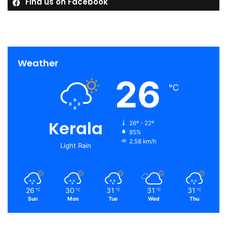
Find us on Facebook
Weather
26
℃
Kerala
26º - 22º
85%
2.58 km/h
Light Rain
26
30
31
31
31
℃
℃
℃
℃
℃
Sun
Mon
Tue
Wed
Thu