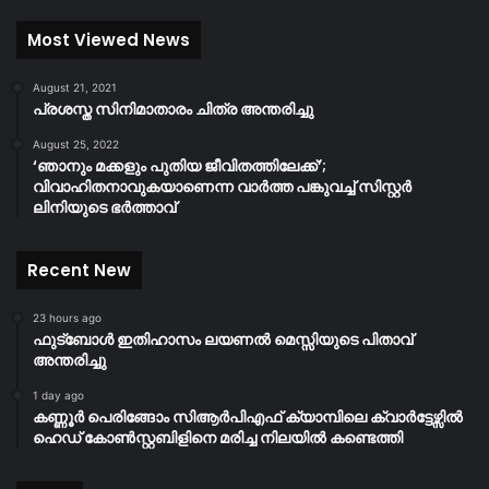
Most Viewed News
August 21, 2021
പ്രശസ്ത സിനിമാതാരം ചിത്ര അന്തരിച്ചു
August 25, 2022
‘ഞാനും മക്കളും പുതിയ ജീവിതത്തിലേക്ക്’;
വിവാഹിതനാവുകയാണെന്ന വാർത്ത പങ്കുവച്ച് സിസ്റ്റർ
ലിനിയുടെ ഭർത്താവ്
Recent New
23 hours ago
ഫുട്ബോൾ ഇതിഹാസം ലയണൽ മെസ്സിയുടെ പിതാവ്
അന്തരിച്ചു
1 day ago
കണ്ണൂർ പെരിങ്ങോം സിആർപിഎഫ് ക്യാമ്പിലെ ക്വാർട്ടേഴ്സിൽ
ഹെഡ് കോൺസ്റ്റബിളിനെ മരിച്ച നിലയിൽ കണ്ടെത്തി