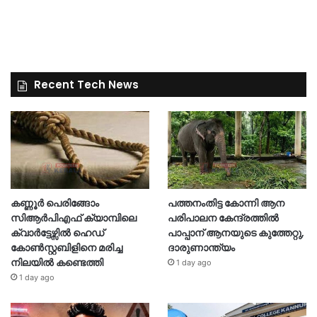
Recent Tech News
കണ്ണൂർ പെരിങ്ങോം
പത്തനംതിട്ട കോന്നി ആന
സിആർപിഎഫ് ക്യാമ്പിലെ
പരിപാലന കേന്ദ്രത്തിൽ
ക്വാർട്ടേഴ്സിൽ ഹെഡ്
പാപ്പാന് ആനയുടെ കുത്തേറ്റു,
കോൺസ്റ്റബിളിനെ മരിച്ച
ദാരുണാന്ത്യം
നിലയിൽ കണ്ടെത്തി
1 day ago
1 day ago