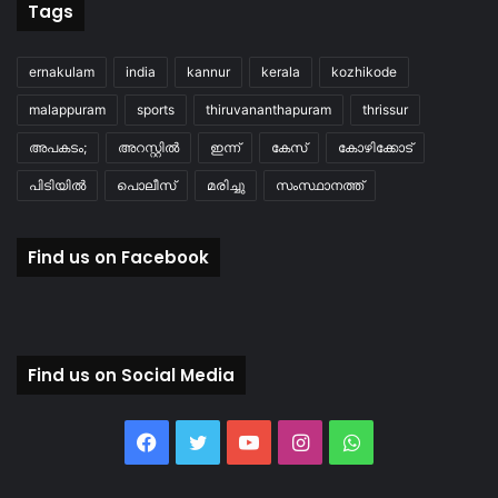
Tags
ernakulam
india
kannur
kerala
kozhikode
malappuram
sports
thiruvananthapuram
thrissur
അപകടം;
അറസ്റ്റിൽ
ഇന്ന്
കേസ്
കോഴിക്കോട്
പിടിയിൽ
പൊലീസ്
മരിച്ചു
സംസ്ഥാനത്ത്
Find us on Facebook
Find us on Social Media
Facebook
Twitter
YouTube
Instagram
WhatsApp