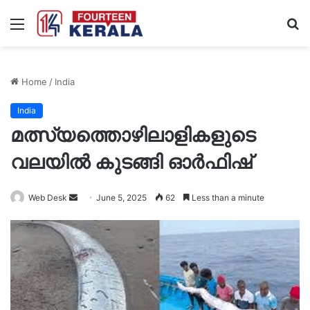
Menu
S
fo
Home
/
India
India
മത്സ്യത്തൊഴിലാളികളുടെ
വലയില്‍ കുടങ്ങി ഓര്‍ഫിഷ്
Send
Web Desk
June 5, 2025
62
Less than a minute
an
email