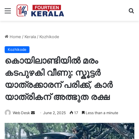
Menu
S
fo
Home
/
Kerala
/
Kozhikode
Kozhikode
കൊയിലാണ്ടിയിൽ മരം
കടപുഴകി വീണു: സ്കൂട്ടർ
യാത്രക്കാരന് പരിക്ക്, കാർ
യാത്രികന് അത്ഭുത രക്ഷ
Send
Web Desk
June 2, 2025
17
Less than a minute
an
email