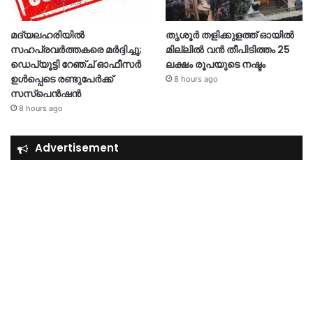
മദ്യലഹരിയിൽ
തൃശൂര്‍ തളിക്കുളത്ത് ഓയില്‍
സഹപ്രവർത്തകരെ മർദ്ദിച്ചു;
മില്ലില്‍ വൻ തീപിടിത്തം 25
ഡെപ്യൂട്ടി റേഞ്ച് ഓഫീസർ
ലക്ഷം രൂപയുടെ നഷ്ടം
ഉൾപ്പെടെ രണ്ടുപേർക്ക്
8 hours ago
സസ്‌പെൻഷൻ
8 hours ago
Advertisement