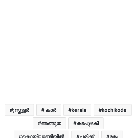
;സ്കൂട്ടർ
‘കാർ
kerala
kozhikode
അത്ഭുത
കടപുഴകി
കൊയിലാണ്ടിയിൽ
പരിക്ക്
മരം