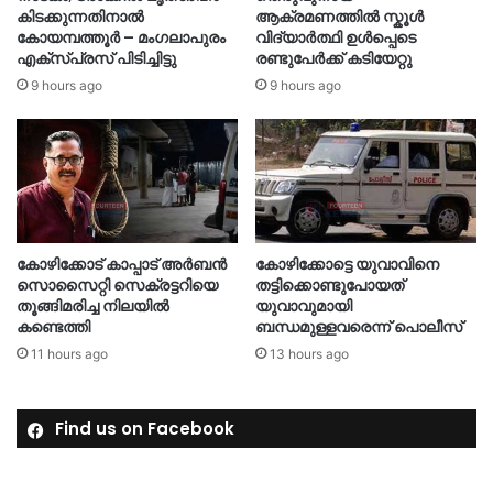
കിടക്കുന്നതിനാൽ
ആക്രമണത്തിൽ സ്കൂൾ
കോയമ്പത്തൂർ – മംഗലാപുരം
വിദ്യാർത്ഥി ഉൾപ്പെടെ
എക്സ്പ്രസ് പിടിച്ചിട്ടു
രണ്ടുപേർക്ക് കടിയേറ്റു
9 hours ago
9 hours ago
കോഴിക്കോട് കാപ്പാട് അര്‍ബന്‍
കോഴിക്കോട്ടെ യുവാവിനെ
സൊസൈറ്റി സെക്രട്ടറിയെ
തട്ടിക്കൊണ്ടുപോയത്
തൂങ്ങിമരിച്ച നിലയിൽ
യുവാവുമായി
കണ്ടെത്തി
ബന്ധമുള്ളവരെന്ന് പൊലീസ്
11 hours ago
13 hours ago
Find us on Facebook