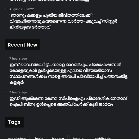
August 25, 2022
‘ഞാനും മക്കളും പുതിയ ജീവിതത്തിലേക്ക്’;
വിവാഹിതനാവുകയാണെന്ന വാർത്ത പങ്കുവച്ച് സിസ്റ്റർ
ലിനിയുടെ ഭർത്താവ്
Recent New
7 hours ago
ഇന്ന് റെഡ് അലർട്ട്….നാളെ ഓറഞ്ചും; പ്രൊഫഷണൽ
കോളേജുകൾ ഉൾപ്പടെയുള്ള എല്ലാ വിദ്യാഭ്യാസ
സ്ഥാപനങ്ങൾക്കും നാളെ അവധി പ്രഖ്യാപിച്ച് പത്തനംതിട്ട
കളക്ടർ
7 hours ago
ഇഡി ആക്രമണ കേസ്: സിപിഐഎം പ്രാദേശിക നേതാവ്
ഐപി ബിനു ഉൾപ്പെടെ അഞ്ച് പേർക്ക് കൂടി ജാമ്യം
Tags
ernakulam
india
kannur
kerala
kozhikode