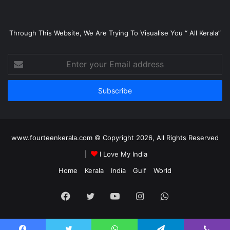
Through This Website, We Are Trying To Visualise You “ All Kerala”
Enter
your
Email
address
www.fourteenkerala.com © Copyright 2026, All Rights Reserved
|
I Love My India
Home
Kerala
India
Gulf
World
Facebook
Twitter
YouTube
Instagram
WhatsApp