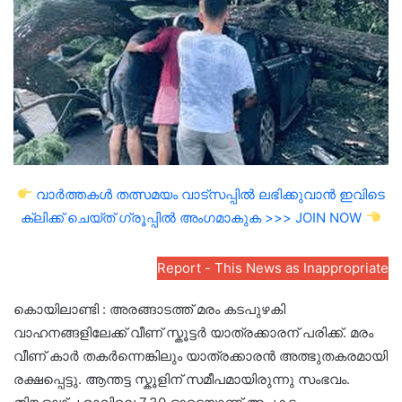
വാർത്തകൾ തത്സമയം വാട്സപ്പിൽ ലഭിക്കുവാൻ ഇവിടെ
ക്ലിക്ക് ചെയ്ത് ഗ്രൂപ്പിൽ അംഗമാകുക >>> JOIN NOW
Report - This News as Inappropriate
കൊയിലാണ്ടി : അരങ്ങാടത്ത് മരം കടപുഴകി
വാഹനങ്ങളിലേക്ക് വീണ് സ്കൂട്ടർ യാത്രക്കാരന് പരിക്ക്. മരം
വീണ് കാർ തകർന്നെങ്കിലും യാത്രക്കാരൻ അത്ഭുതകരമായി
രക്ഷപ്പെട്ടു. ആന്തട്ട സ്കൂളിന് സമീപമായിരുന്നു സംഭവം.