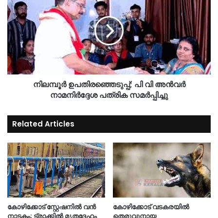
നിലമ്പൂർ ഉപതിരഞ്ഞെടുപ്പ്; പി വി അൻവർ
നാമനിർദ്ദേശ പത്രിക സമർപ്പിച്ചു
Related Articles
കോഴിക്കോട് സ്റ്റേഷനിൽ വൻ
കോഴിക്കോട് വടകരയിൽ
നാടകം; ട്രാക്കിൽ മൃതദേഹം
തെരുവുനായ