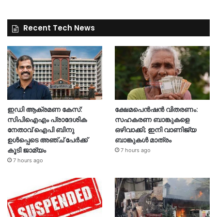
Recent Tech News
ഇഡി ആക്രമണ കേസ്:
ക്ഷേമപെൻഷൻ വിതരണം:
സിപിഐഎം പ്രാദേശിക
സഹകരണ ബാങ്കുകളെ
നേതാവ് ഐപി ബിനു
ഒഴിവാക്കി; ഇനി വാണിജ്യ
ഉൾപ്പെടെ അഞ്ച് പേർക്ക്
ബാങ്കുകൾ മാത്രം
കൂടി ജാമ്യം
7 hours ago
7 hours ago