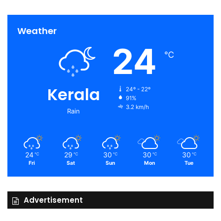
Weather
24
℃
Kerala
24º - 22º
91%
3.2 km/h
Rain
24
29
30
30
30
℃
℃
℃
℃
℃
Fri
Sat
Sun
Mon
Tue
Advertisement