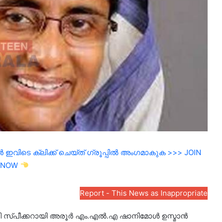
ഇവിടെ ക്ലിക്ക് ചെയ്ത് ഗ്രൂപ്പിൽ അംഗമാകുക >>> JOIN
NOW
Report - This News as Inappropriate
ടി സ്പീക്കറായി അരൂർ എം.എൽ.എ ഷാനിമോൾ ഉസ്മാൻ