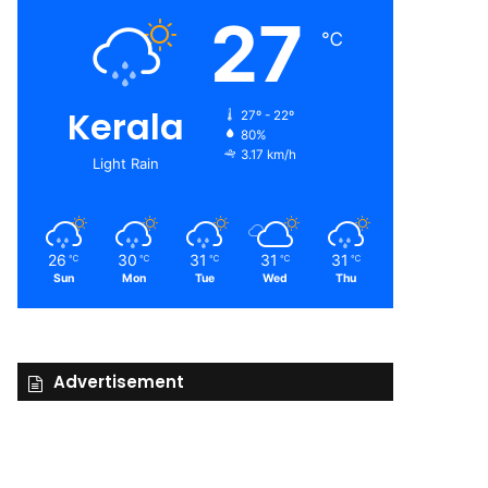
27
℃
Kerala
27º - 22º
80%
3.17 km/h
Light Rain
26
30
31
31
31
℃
℃
℃
℃
℃
Sun
Mon
Tue
Wed
Thu
Advertisement