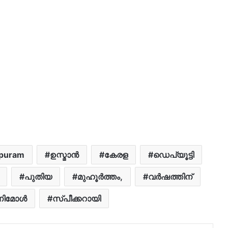
apuram
ഉസ്മാൻ
കേരള
ഡെപ്യൂട്ടി
പുതിയ
മുഹൂർത്തം,
വർഷത്തിന്
ിമോള്‍
സ്പീ​ക്ക​റായി