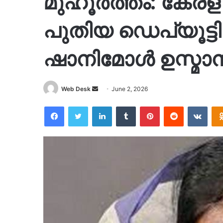
മുഹൂർത്തം: കേര
പുതിയ ഡെപ്യൂട്ടി
ഷാനിമോൾ ഉസ്മാൻ ത
Send
Web Desk
June 2, 2026
an
Facebook
Twitter
LinkedIn
Tumblr
Pinterest
Reddit
VKon
email