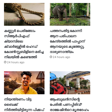
കണ്ണൂർ പെരിങ്ങോം
പത്തനംതിട്ട കോന്നി
സിആർപിഎഫ്
ആന പരിപാലന
ക്യാമ്പിലെ
കേന്ദ്രത്തിൽ പാപ്പാന്
ക്വാർട്ടേഴ്സിൽ ഹെഡ്
ആനയുടെ കുത്തേറ്റു,
കോൺസ്റ്റബിളിനെ മരിച്ച
ദാരുണാന്ത്യം
നിലയിൽ കണ്ടെത്തി
24 hours ago
24 hours ago
നിയന്ത്രണം വിട്ട
ആംബുലൻസിന്റെ
ബൈക്ക്
പേരിൽ പണപ്പിരിവ്?
നിർത്തിയിട്ടിരുന്ന പിക്കപ്
രാജേഷിന്‍റെ മൃതദേഹം