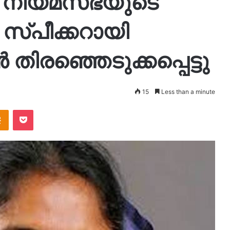
ള നിയമസഭയുടെ
 സ്പീക്കറായി
ിരഞ്ഞെടുക്കപ്പെട്ടു
15
Less than a minute
takte
Odnoklassniki
Pocket