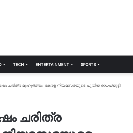
D
TECH
ENTERTAINMENT
SPORTS
േഷം ചരിത്ര മുഹൂർത്തം: കേരള നിയമസഭയുടെ പുതിയ ഡെപ്യൂട്ടി
ഷം ചരിത്ര