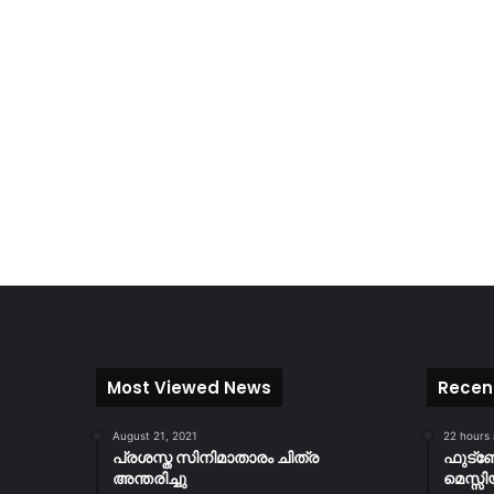
Most Viewed News
Recen
August 21, 2021
22 hours
പ്രശസ്ത സിനിമാതാരം ചിത്ര
ഫുട്
അന്തരിച്ചു
മെസ്സി