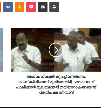
est
Reddit
VKontakte
Odnoklassniki
Pocket
Share via Email
Print
അധിക നികുതി കുറച്ച് മണ്ടത്തരം
കാണിക്കില്ലെന്ന് മുഖ്യമന്ത്രി; പഴയ വാക്ക്
പാലിക്കാൻ മുഖ്യമന്ത്രി തയ്യാറാകണമെന്ന്
പ്രതിപക്ഷ നേതാവ്