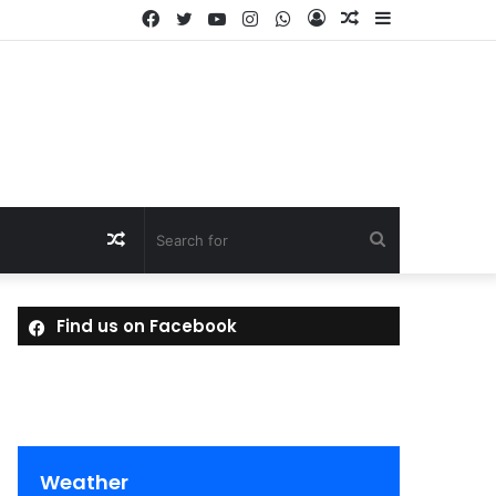
Facebook
Twitter
YouTube
Instagram
WhatsApp
Log
Random
Sidebar
In
Article
Random
Search
Article
for
Find us on Facebook
Weather