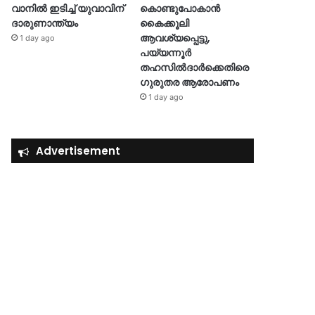
വാനിൽ ഇടിച്ച് യുവാവിന്
കൊണ്ടുപോകാൻ
ദാരുണാന്ത്യം
കൈക്കൂലി
ആവശ്യപ്പെട്ടു,
1 day ago
പയ്യന്നൂർ
തഹസിൽദാർക്കെതിരെ
ഗുരുതര ആരോപണം
1 day ago
Advertisement