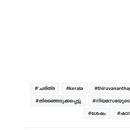
‘ചരിത്ര
kerala
thiruvananth
തിരഞ്ഞെടുക്കപ്പെട്ടു
നിയമസഭയുടെ
ശേഷം
ഷാന