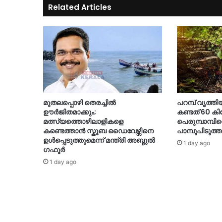
Related Articles
മുതലപ്പൊഴി തെരച്ചിൽ
പറമ്പ് വൃത്തി
ഊർജിതമാക്കും;
കണ്ടത് 60 ക
മത്സ്യത്തൊഴിലാളികളെ
പെരുമ്പാമ്പി
കണ്ടെത്താൻ സ്കൂബ ഡൈവേഴ്സിനെ
പാമ്പുപിടുത്ത
ഉൾപ്പെടുത്തുമെന്ന് മന്ത്രി അബ്ദുൽ
1 day ago
ഗഫൂർ
1 day ago