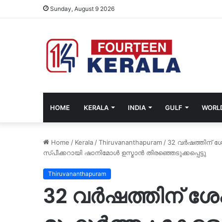
Sunday, August 9 2026
HOME
KERALA
INDIA
GULF
WORL
Home
/
Kerala
/
Thiruvananthapuram
/
32 വർഷത്തിന് ശ
സ്പീക്കറായി ഷാനിമോൾ ഉസ്മാൻ തിരഞ്ഞെടുക്കപ്പെട്ടു
Thiruvananthapuram
32 വർഷത്തിന് ശേ