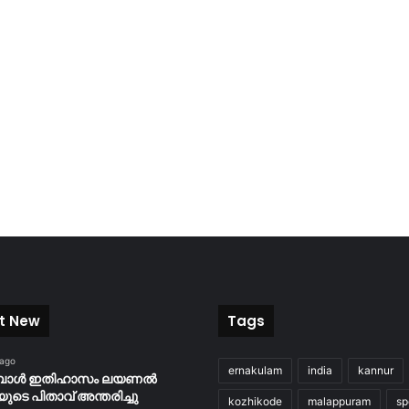
t New
Tags
 ago
ernakulam
india
kannur
ബോൾ ഇതിഹാസം ലയണൽ
യുടെ പിതാവ് അന്തരിച്ചു
kozhikode
malappuram
sp