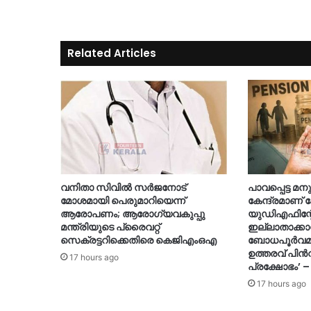
Related Articles
വനിതാ സിവിൽ സർജനോട്
പാവപ്പെട്ട 
മോശമായി പെരുമാറിയെന്ന്
കേന്ദ്രമാണ്
ആരോപണം; ആരോഗ്യവകുപ്പു
യുഡിഎഫിന്റേ
മന്ത്രിയുടെ പ്രൈവറ്റ്
ഇല്ലാതാക്കാ
സെക്രട്ടറിക്കെതിരെ കെജിഎംഒഎ
ബോധപൂർവമായ
ഉത്തരവ് പിൻവ
17 hours ago
പ്രക്ഷോഭം’ –
17 hours ago