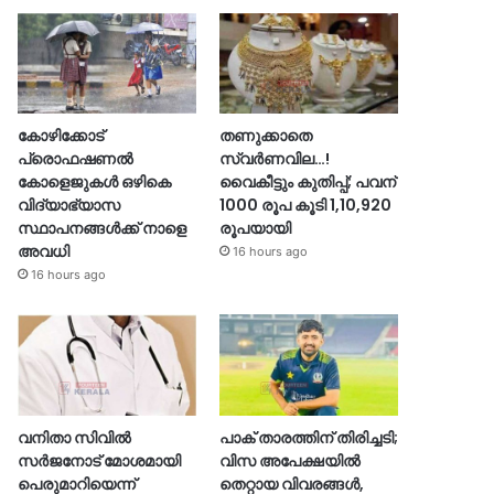
കോഴിക്കോട്
തണുക്കാതെ
പ്രൊഫഷണൽ
സ്വർണവില…!
കോളെജുകൾ ഒഴികെ
വൈകീട്ടും കുതിപ്പ്; പവന്
വിദ്യാഭ്യാസ
1000 രൂപ കൂടി 1,10,920
സ്ഥാപനങ്ങൾക്ക് നാളെ
രൂപയായി
അവധി
16 hours ago
16 hours ago
വനിതാ സിവിൽ
പാക് താരത്തിന് തിരിച്ചടി;
സർജനോട് മോശമായി
വിസ അപേക്ഷയിൽ
പെരുമാറിയെന്ന്
തെറ്റായ വിവരങ്ങൾ,