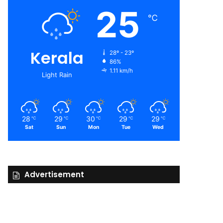
25
℃
Kerala
28º - 23º
86%
1.11 km/h
Light Rain
28
29
30
29
29
℃
℃
℃
℃
℃
Sat
Sun
Mon
Tue
Wed
Advertisement