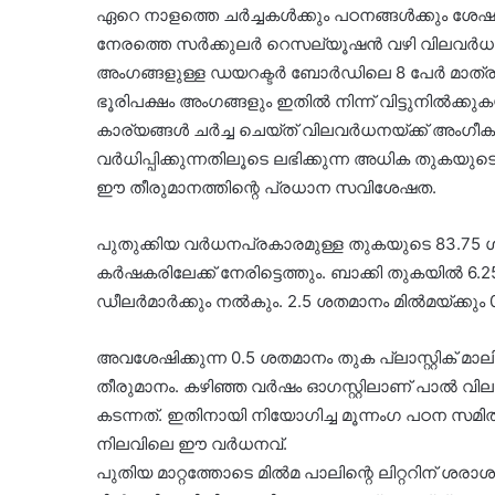
ഏറെ നാളത്തെ ചർച്ചകൾക്കും പഠനങ്ങൾക്കും ശേഷമാ
നേരത്തെ സർക്കുലർ റെസല്യൂഷൻ വഴി വിലവർധന പാസാക്
അംഗങ്ങളുള്ള ഡയറക്ടർ ബോർഡിലെ 8 പേർ മാത്രമാണ
ഭൂരിപക്ഷം അംഗങ്ങളും ഇതിൽ നിന്ന് വിട്ടുനിൽക്ക
കാര്യങ്ങൾ ചർച്ച ചെയ്ത് വിലവർധനയ്ക്ക് അംഗീ
വർധിപ്പിക്കുന്നതിലൂടെ ലഭിക്കുന്ന അധിക തുകയു
ഈ തീരുമാനത്തിന്റെ പ്രധാന സവിശേഷത.
പുതുക്കിയ വർധനപ്രകാരമുള്ള തുകയുടെ 83.75 ശതമ
കർഷകരിലേക്ക് നേരിട്ടെത്തും. ബാക്കി തുകയിൽ
ഡീലർമാർക്കും നൽകും. 2.5 ശതമാനം മിൽമയ്ക്കും 0
അവശേഷിക്കുന്ന 0.5 ശതമാനം തുക പ്ലാസ്റ്റിക് 
തീരുമാനം. കഴിഞ്ഞ വർഷം ഓഗസ്റ്റിലാണ് പാൽ വില വർ
കടന്നത്. ഇതിനായി നിയോഗിച്ച മൂന്നംഗ പഠന സമിതി 
നിലവിലെ ഈ വർധനവ്.
പുതിയ മാറ്റത്തോടെ മിൽമ പാലിന്റെ ലിറ്ററിന് ശര