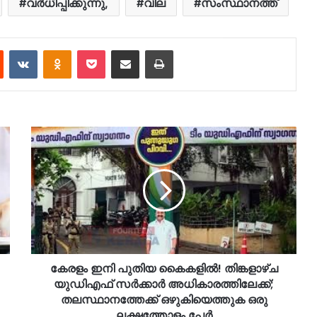
വർധിപ്പിക്കുന്നു,
വില
സംസ്ഥാനത്ത്
est
Reddit
VKontakte
Odnoklassniki
Pocket
Share via Email
Print
കേരളം ഇനി പുതിയ കൈകളിൽ! തിങ്കളാഴ്ച
യുഡിഎഫ് സർക്കാർ അധികാരത്തിലേക്ക്;
തലസ്ഥാനത്തേക്ക് ഒഴുകിയെത്തുക ഒരു
ലക്ഷത്തോളം പേർ