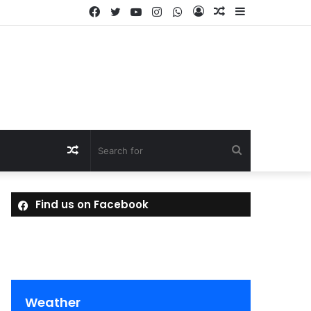
Facebook
Twitter
YouTube
Instagram
WhatsApp
Log
Random
Sidebar
In
Article
Random
Search
Article
for
Find us on Facebook
Weather