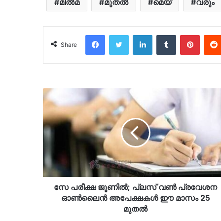
മിൽമ
മുതൽ
മെയ്
വരും
Facebook
Twitter
LinkedIn
Tumblr
Pinter
Share
സേ പരീക്ഷ ജൂണിൽ; പ്ലസ് വൺ പ്രവേശന
ഓൺലൈൻ അപേക്ഷകൾ ഈ മാസം 25
മുതൽ