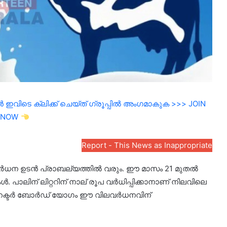
ഇവിടെ ക്ലിക്ക് ചെയ്ത് ഗ്രൂപ്പിൽ അംഗമാകുക >>> JOIN
NOW
Report - This News as Inappropriate
 വർധന ഉടൻ പ്രാബല്യത്തിൽ വരും. ഈ മാസം 21 മുതൽ
. പാലിന് ലിറ്ററിന് നാല് രൂപ വർധിപ്പിക്കാനാണ് നിലവിലെ
 ഡയറക്ടർ ബോർഡ് യോഗം ഈ വിലവർധനവിന്