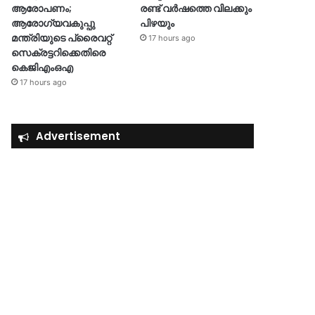
ആരോപണം;
രണ്ട് വർഷത്തെ വിലക്കും
ആരോഗ്യവകുപ്പു
പിഴയും
മന്ത്രിയുടെ പ്രൈവറ്റ്
17 hours ago
സെക്രട്ടറിക്കെതിരെ
കെജിഎംഒഎ
17 hours ago
Advertisement