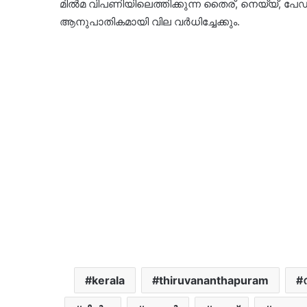
മിൽമ വിപണിയിലെത്തിക്കുന്ന തൈര്, നെയ്യ്, പേഡ 
ആനുപാതികമായി വില വർധിച്ചേക്കും.
kerala
thiruvananthapuram