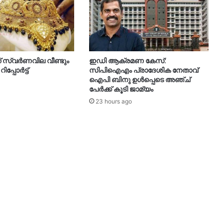
 സ്വർണവില വീണ്ടും
ഇഡി ആക്രമണ കേസ്:
പ്പോർട്ട്
സിപിഐഎം പ്രാദേശിക നേതാവ്
ഐപി ബിനു ഉൾപ്പെടെ അഞ്ച്
പേർക്ക് കൂടി ജാമ്യം
23 hours ago