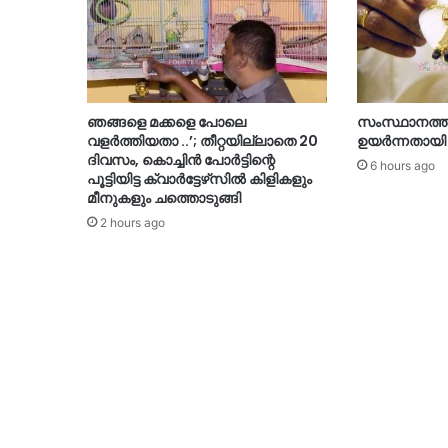
ഞങ്ങളെ മക്കളെ പോലെ
സംസ്ഥാനത്ത്
വളർത്തിയതാ ..’; തീറ്റയില്ലാതെ 20
ഉയർന്നതായി റി
ദിവസം, കൊച്ചിൻ പോർട്ടിന്റെ
6 hours ago
പൂട്ടിയിട്ട ക്വാർട്ടേഴ്‌സിൽ കിളികളും
മീനുകളും ചത്തൊടുങ്ങി
2 hours ago