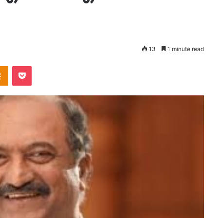
13
1 minute read
takte
Odnoklassniki
Pocket