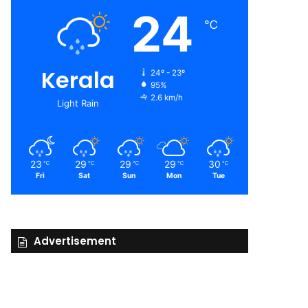
24
℃
Kerala
24º - 23º
95%
2.6 km/h
Light Rain
23
29
29
29
30
℃
℃
℃
℃
℃
Fri
Sat
Sun
Mon
Tue
Advertisement