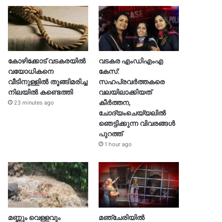
കോഴിക്കോട് വടകരയിൽ
വടകര എംഡിഎംഎ
വയോധികനെ
കേസ്:
വീടിനുള്ളിൽ തൂങ്ങിമരിച്ച
സഹപ്രവർത്തകരെ
നിലയിൽ കണ്ടെത്തി
വലയിലാക്കിയത്
കീർത്തന,
23 minutes ago
ചോദ്യംചെയ്യലിൽ
ഞെട്ടിക്കുന്ന വിവരങ്ങൾ
പുറത്ത്
1 hour ago
മണ്ണും വെള്ളവും
മഞ്ചേരിയിൽ