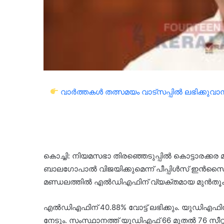
വാർത്തകൾ തത്സമയം വാട്സപ്പിൽ ലഭിക്കുവാൻ 
കൊച്ചി: നിയമസഭാ തിരഞ്ഞെടുപ്പിൽ കൊട്ടാരക്ക
ബാലഗോപാൽ വിജയിക്കുമെന്ന് പീപ്പിൾസ് ഇൻസൈറ്റ
മണ്ഡലത്തിൽ എൽഡിഎഫിന് വ്യക്തമായ മുൻതൂക്കമ
എല്‍ഡിഎഫിന് 40.88% വോട്ട് ലഭിക്കും. യുഡിഎഫിന് 
നേടും. സംസ്ഥാനത്ത് യുഡിഎഫ് 66 മുതല്‍ 76 സീറ്റ