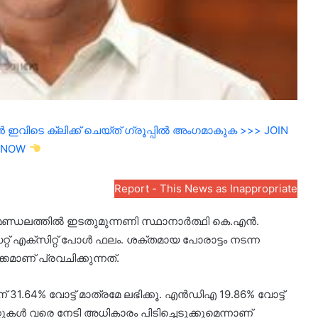
ഇവിടെ ക്ലിക്ക് ചെയ്ത് ഗ്രൂപ്പിൽ അംഗമാകുക >>> JOIN
NOW
Report - This News as Inappropriate
ര മണ്ഡലത്തിൽ ഇടതുമുന്നണി സ്ഥാനാർത്ഥി കെ.എൻ.
് എക്സിറ്റ് പോൾ ഫലം. ശക്തമായ പോരാട്ടം നടന്ന
ാണ് പ്രവചിക്കുന്നത്.
31.64% വോട്ട് മാത്രമേ ലഭിക്കൂ. എന്‍ഡിഎ 19.86% വോട്ട്
ുകള്‍ വരെ നേടി അധികാരം പിടിച്ചെടുക്കുമെന്നാണ്