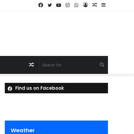
Facebook
Twitter
YouTube
Instagram
WhatsApp
Log
Random
Sidebar
In
Article
Random
Search
Article
for
Find us on Facebook
Weather