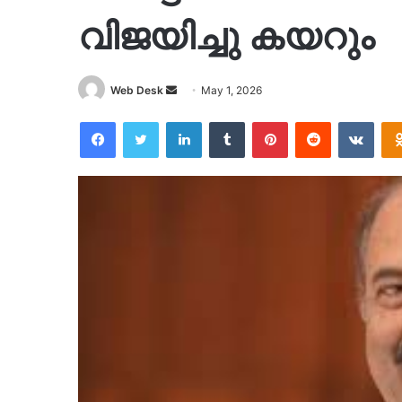
വിജയിച്ചു കയറും
Send
Web Desk
May 1, 2026
an
Facebook
Twitter
LinkedIn
Tumblr
Pinterest
Reddit
VKon
email