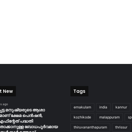
t New
Tags
es ago
ernakulam
india
kannur
പെട്ട മനുഷ്യരുടെ ആശാ
്രമാണ് ക്ഷേമ പെൻഷൻ,
kozhikode
malappuram
sp
ഫിന്റേത് പദ്ധതി
താക്കാനുള്ള ബോധപൂർവമായ
thiruvananthapuram
thrissur