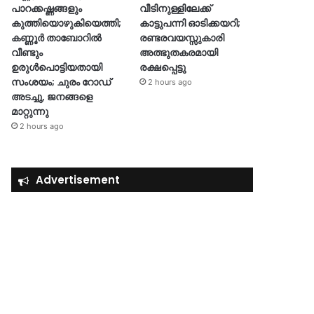
പാറക്കഷ്ണങ്ങളും
വീടിനുള്ളിലേക്ക്
കുത്തിയൊഴുകിയെത്തി;
കാട്ടുപന്നി ഓടിക്കയറി;
കണ്ണൂർ താബോറിൽ
രണ്ടരവയസ്സുകാരി
വീണ്ടും
അത്ഭുതകരമായി
ഉരുൾപൊട്ടിയതായി
രക്ഷപ്പെട്ടു
സംശയം; ചുരം റോഡ്
2 hours ago
അടച്ചു, ജനങ്ങളെ
മാറ്റുന്നു
2 hours ago
Advertisement