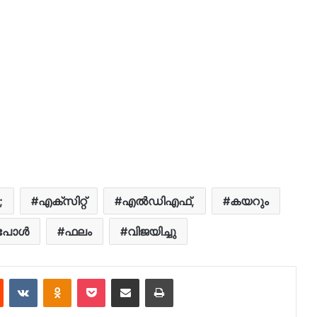
;
എക്സിറ്റ്
എല്‍ഡിഎഫ്,
കയറും
പോള്‍
ഫലം
വിജയിച്ചു
est
Reddit
VKontakte
Odnoklassniki
Pocket
Share via Email
Print