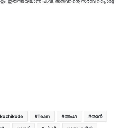
ളം. ഇതിനിടയിലാണ് പി.വി. അൻവറിന്റെ സർവേ റിപ്പോർട്ട്
kozhikode
Team
അംഗ
താൻ