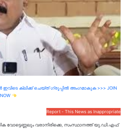
ഇവിടെ ക്ലിക്ക് ചെയ്ത് ഗ്രൂപ്പിൽ അംഗമാകുക >>> JOIN
NOW
Report - This News as Inappropriate
ക വോട്ടെണ്ണലും വരാനിരിക്കെ, സംസ്ഥാനത്ത് യു.ഡി.എഫ്