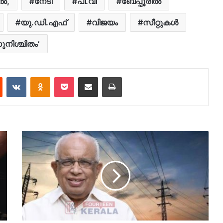
‍,
നേടി
പി.വി
ബേപ്പൂരില്‍
യു.ഡി.എഫ്
വിജയം
സീറ്റുകള്‍
ുനിശ്ചിതം’
est
Reddit
VKontakte
Odnoklassniki
Pocket
Share via Email
Print