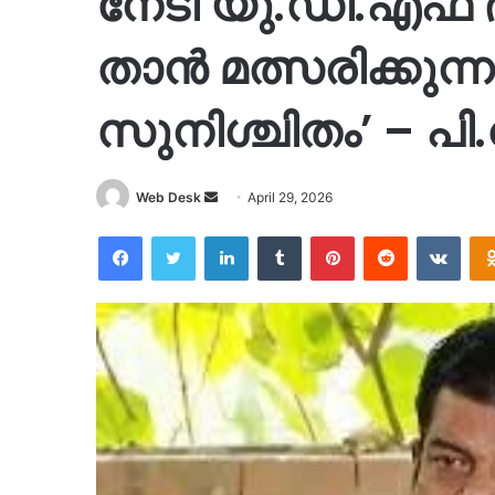
നേടി യു.ഡി.എഫ് 
താൻ മത്സരിക്കുന്
സുനിശ്ചിതം’ – പ
Send
Web Desk
April 29, 2026
an
Facebook
Twitter
LinkedIn
Tumblr
Pinterest
Reddit
VKon
email