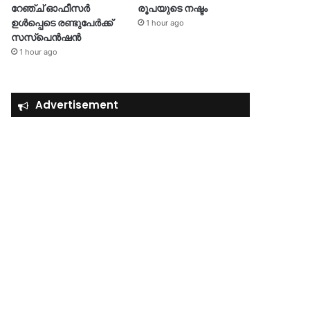
റേഞ്ച് ഓഫീസർ
രൂപയുടെ നഷ്ടം
ഉൾപ്പെടെ രണ്ടുപേർക്ക്
1 hour ago
സസ്‌പെൻഷൻ
1 hour ago
Advertisement