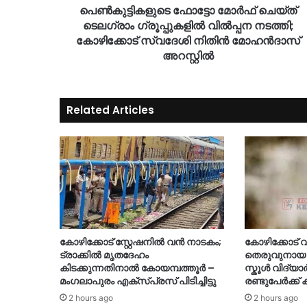
പെൺകുട്ടികളുടെ ഫോട്ടോ മോർഫ് ചെയ്ത്
ടെലഗ്രാം ഗ്രൂപ്പുകളില്‍ വിൽപ്പന നടത്തി;
കോഴിക്കോട് സ്വദേശി നിതിൻ മോഹൻദാസ്
അറസ്റ്റിൽ
Related Articles
കോഴിക്കോട് സ്റ്റേഷനിൽ വൻ നാടകം;
കോഴിക്കോട്
ട്രാക്കിൽ മൃതദേഹം
തെരുവുനായ
കിടക്കുന്നതിനാൽ കോയമ്പത്തൂർ –
സ്കൂൾ വിദ്യാ
മംഗലാപുരം എക്സ്പ്രസ് പിടിച്ചിട്ടു
രണ്ടുപേർക്ക് ക
2 hours ago
2 hours ago