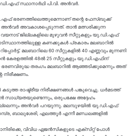
യു.ഡി.എഫ് സ്ഥാനാർഥി പി.വി. അൻവർ.
എഫ് ഭരണത്തിലെത്തുമെന്നാണ് തന്റെ ഫേസ്ബുക്ക്
ടിൽ അൻവർ അവകാശപ്പെടുന്നത്. താൻ മത്സരിക്കുന്ന
, വയനാട് ജില്ലകളിലെ മുഴുവൻ സീറ്റുകളും യു.ഡി.എഫ്
േഖലാടിസ്ഥാനത്തിലുള്ള കണക്കുകൾ പ്രകാരം മലബാറിൽ
്പോർട്ട്. മലബാറിലെ 60 സീറ്റുകളിൽ 40 എണ്ണവും മുന്നണി
്കൻ കേരളത്തിൽ 48ൽ 25 സീറ്റുകളും യു.ഡി.എഫിന്
ായ ഭരണവിരുദ്ധ തരംഗം മലബാറിൽ ആഞ്ഞടിക്കുമെന്നും അത്
െ നിരീക്ഷണം.
ത്ത രാഷ്ട്രീയ നിരീക്ഷണങ്ങൾ പങ്കുവെച്ചു. ധർമടത്ത്
ാൻ സാധ്യതയുണ്ടെന്നും, ഒരുപക്ഷേ അദ്ദേഹം
ല്ലെന്നും അൻവർ പറയുന്നു. മലമ്പുഴയിൽ യു.ഡി.എഫ്
ാമ്പ്ര, ബാലുശേരി, എലത്തൂർ എന്നീ മണ്ഡലങ്ങളിൽ
നിരിക്കെ, വിവിധ ഏജൻസികളുടെ എക്സിറ്റ് പോൾ