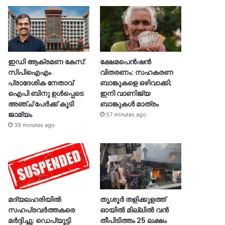
ഇഡി ആക്രമണ കേസ്:
ക്ഷേമപെൻഷൻ
സിപിഐഎം
വിതരണം: സഹകരണ
പ്രാദേശിക നേതാവ്
ബാങ്കുകളെ ഒഴിവാക്കി;
ഐപി ബിനു ഉൾപ്പെടെ
ഇനി വാണിജ്യ
അഞ്ച് പേർക്ക് കൂടി
ബാങ്കുകൾ മാത്രം
ജാമ്യം
57 minutes ago
39 minutes ago
മദ്യലഹരിയിൽ
തൃശൂര്‍ തളിക്കുളത്ത്
സഹപ്രവർത്തകരെ
ഓയില്‍ മില്ലില്‍ വൻ
മർദ്ദിച്ചു; ഡെപ്യൂട്ടി
തീപിടിത്തം 25 ലക്ഷം