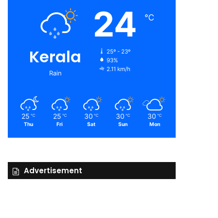
24
℃
Kerala
25º - 23º
93%
2.11 km/h
Rain
25
25
30
30
30
℃
℃
℃
℃
℃
Thu
Fri
Sat
Sun
Mon
Advertisement