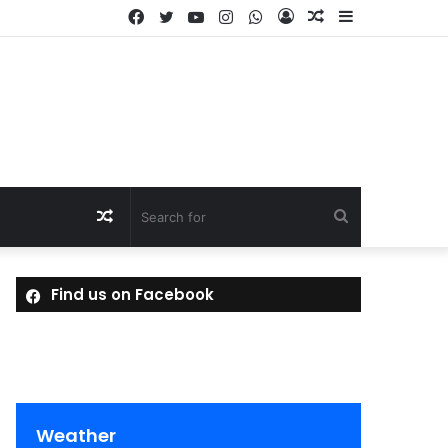
Facebook
Twitter
YouTube
Instagram
WhatsApp
Log
Random
Sidebar
In
Article
Random
Search
Article
for
Find us on Facebook
Weather