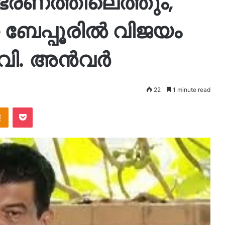
ഭരണത്തിലെത്തും,
ന ബേപ്പൂരിൽ വിജയം
ി.വി. അൻവർ
22
1 minute read
takte
Odnoklassniki
Pocket