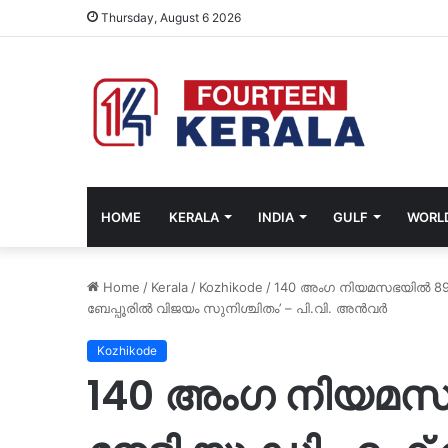
Thursday, August 6 2026
HOME
KERALA
INDIA
GULF
WORL
Home
/
Kerala
/
Kozhikode
/
140 അംഗ നിയമസഭയിൽ 89 സീ
ബേപ്പൂരിൽ വിജയം സുനിശ്ചിതം’ – പി.വി. അൻവർ
Kozhikode
140 അംഗ നിയമസഭ