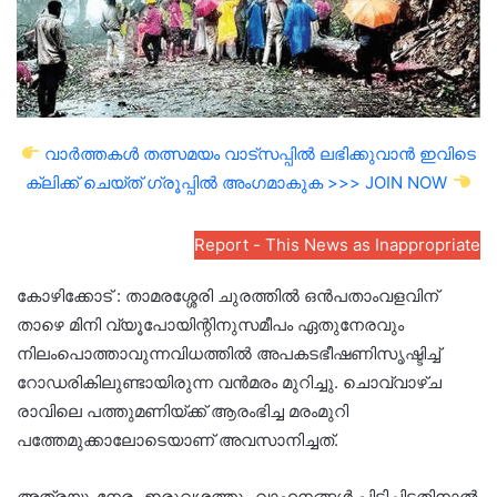
വാർത്തകൾ തത്സമയം വാട്സപ്പിൽ ലഭിക്കുവാൻ ഇവിടെ
ക്ലിക്ക് ചെയ്ത് ഗ്രൂപ്പിൽ അംഗമാകുക >>> JOIN NOW
Report - This News as Inappropriate
കോഴിക്കോട് : താമരശ്ശേരി ചുരത്തിൽ ഒൻപതാംവളവിന്
താഴെ മിനി വ്യൂപോയിന്റിനുസമീപം ഏതുനേരവും
നിലംപൊത്താവുന്നവിധത്തിൽ അപകടഭീഷണിസൃഷ്ടിച്ച്
റോഡരികിലുണ്ടായിരുന്ന വൻമരം മുറിച്ചു. ചൊവ്വാഴ്ച
രാവിലെ പത്തുമണിയ്ക്ക് ആരംഭിച്ച മരംമുറി
പത്തേമുക്കാലോടെയാണ് അവസാനിച്ചത്.
അത്രയുംനേരം ഇരുവശത്തും വാഹനങ്ങൾ പിടിച്ചിട്ടതിനാൽ