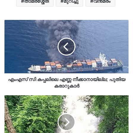
താമരശ്ശേരി
മുറിച്ചു
വൻമരം
എംഎസ് സി കപ്പലിലെ എണ്ണ നീക്കാനായില്ല; പുതിയ
കരാറുകാര്‍