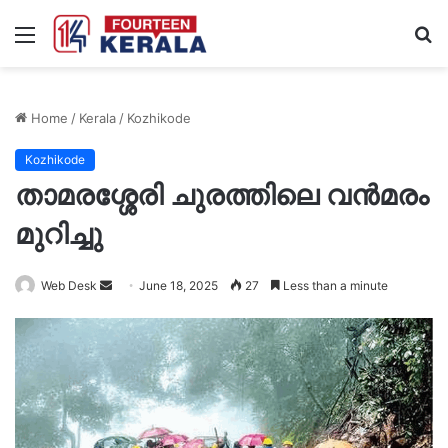
Menu
S
fo
Home
/
Kerala
/
Kozhikode
Kozhikode
താമരശ്ശേരി ചുരത്തിലെ വൻമരം
മുറിച്ചു
Send
Web Desk
June 18, 2025
27
Less than a minute
an
email