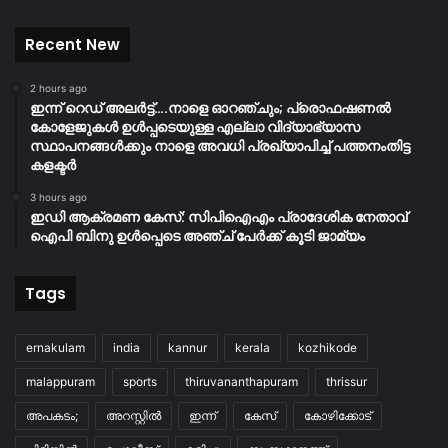
Recent New
2 hours ago
ഇന്ന് റെഡ് അലർട്ട്….നാളെ ഓറഞ്ചും; പ്രൊഫഷണൽ
കോളേജുകൾ ഉൾപ്പടെയുള്ള എല്ലാ വിദ്യാഭ്യാസ
സ്ഥാപനങ്ങൾക്കും നാളെ അവധി പ്രഖ്യാപിച്ച് പത്തനംതിട്ട
കളക്ടർ
3 hours ago
ഇഡി ആക്രമണ കേസ്: സിപിഐഎം പ്രാദേശിക നേതാവ്
ഐപി ബിനു ഉൾപ്പെടെ അഞ്ച് പേർക്ക് കൂടി ജാമ്യം
Tags
ernakulam
india
kannur
kerala
kozhikode
malappuram
sports
thiruvananthapuram
thrissur
അപകടം;
അറസ്റ്റിൽ
ഇന്ന്
കേസ്
കോഴിക്കോട്