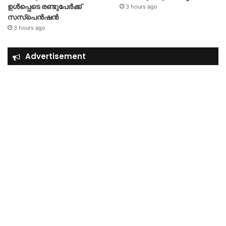
ഉൾപ്പെടെ രണ്ടുപേർക്ക്
3 hours ago
സസ്‌പെൻഷൻ
3 hours ago
Advertisement