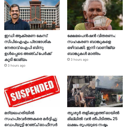
ഇഡി ആക്രമണ കേസ്:
ക്ഷേമപെൻഷൻ വിതരണം:
സിപിഐഎം പ്രാദേശിക
സഹകരണ ബാങ്കുകളെ
നേതാവ് ഐപി ബിനു
ഒഴിവാക്കി; ഇനി വാണിജ്യ
ഉൾപ്പെടെ അഞ്ച് പേർക്ക്
ബാങ്കുകൾ മാത്രം
കൂടി ജാമ്യം
3 hours ago
3 hours ago
മദ്യലഹരിയിൽ
തൃശൂര്‍ തളിക്കുളത്ത് ഓയില്‍
സഹപ്രവർത്തകരെ മർദ്ദിച്ചു;
മില്ലില്‍ വൻ തീപിടിത്തം 25
ഡെപ്യൂട്ടി റേഞ്ച് ഓഫീസർ
ലക്ഷം രൂപയുടെ നഷ്ടം