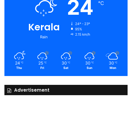
24
℃
Kerala
24º - 23º
95%
2.15 km/h
Rain
24
25
30
30
30
℃
℃
℃
℃
℃
Thu
Fri
Sat
Sun
Mon
Advertisement