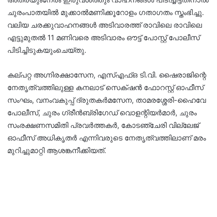
ചുരംപാതയിൽ മുക്കാൽമണിക്കൂറോളം ഗതാഗതം സ്തംഭിച്ചു.
വലിയ ചരക്കുവാഹനങ്ങൾ അടിവാരത്ത് രാവിലെ രാവിലെ
എട്ടുമുതൽ 11 മണിവരെ അടിവാരം ഔട്ട് പോസ്റ്റ് പോലീസ്
പിടിച്ചിടുകയുംചെയ്തു.
കല്പറ്റ അഗ്നിരക്ഷാസേന, എസ്എഫ്ഒ ടി.വി. ഷൈരാജിന്റെ
നേതൃത്വത്തിലുള്ള കനലാട് സെക്‌ഷൻ ഫോറസ്റ്റ് ഓഫീസ്
സംഘം, വനംവകുപ്പ് ദ്രുതകർമസേന, താമരശ്ശേരി-ഹൈവേ
പോലീസ്, ചുരം ഗ്രീൻബ്രിഗേഡ് വൊളന്റിയർമാർ, ചുരം
സംരക്ഷണസമിതി പ്രവർത്തകർ, കോടഞ്ചേരി വില്ലേജ്
ഓഫീസ് അധികൃതർ എന്നിവരുടെ നേതൃത്വത്തിലാണ് മരം
മുറിച്ചുമാറ്റി ആശങ്കനീക്കിയത്.