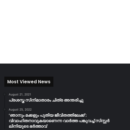
Most Viewed News
August 21, 2021
പ്രശസ്ത സിനിമാതാരം ചിത്ര അന്തരിച്ചു
August 25, 2022
‘ഞാനും മക്കളും പുതിയ ജീവിതത്തിലേക്ക്’;
വിവാഹിതനാവുകയാണെന്ന വാർത്ത പങ്കുവച്ച് സിസ്റ്റർ
ലിനിയുടെ ഭർത്താവ്