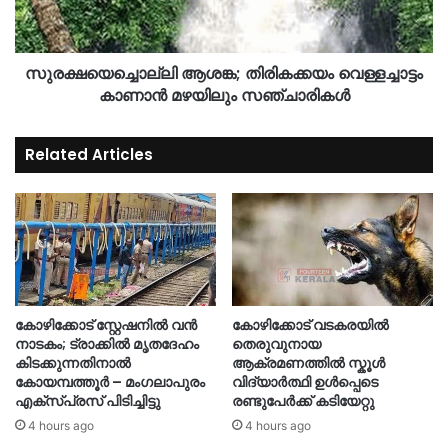
സുരക്ഷയെച്ചൊല്ലി ആശങ്ക; തിരികക്കയം വെള്ളച്ചാട്ടം
കാണാൻ മഴയിലും സഞ്ചാരികൾ
Related Articles
കോഴിക്കോട് സ്റ്റേഷനിൽ വൻ
കോഴിക്കോട് വടകരയിൽ
നാടകം; ട്രാക്കിൽ മൃതദേഹം
തെരുവുനായ
കിടക്കുന്നതിനാൽ
ആക്രമണത്തിൽ സ്കൂൾ
കോയമ്പത്തൂർ – മംഗലാപുരം
വിദ്യാർത്ഥി ഉൾപ്പെടെ
എക്സ്പ്രസ് പിടിച്ചിട്ടു
രണ്ടുപേർക്ക് കടിയേറ്റു
4 hours ago
4 hours ago